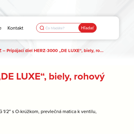
Search
e
Kontakt
for:
 – Pripájací diel HERZ-3000 „DE LUXE“, biely, ro...
DE LUXE“, biely, rohový
G 1/2″ s O-krúžkom, prevlečná matica k ventilu,