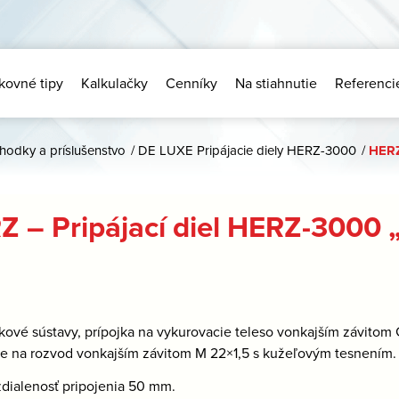
kovné tipy
Kalkulačky
Cenníky
Na stiahnutie
Referenci
chodky a príslušenstvo
/
DE LUXE Pripájacie diely HERZ-3000
/
HERZ
 – Pripájací diel HERZ-3000 „
rkové sústavy, prípojka na vykurovacie teleso vonkajším závitom 
ie na rozvod vonkajším závitom M 22×1,5 s kužeľovým tesnením.
dialenosť pripojenia 50 mm.