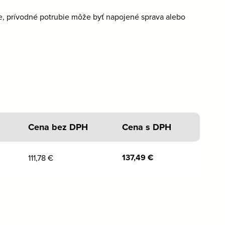
ne, prívodné potrubie môže byť napojené sprava alebo
Cena bez DPH
Cena s DPH
137,49
€
111,78
€