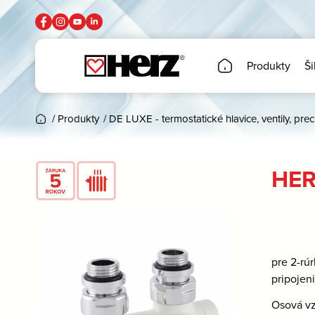
Produkty
Ši
/
Produkty
/
DE LUXE - termostatické hlavice, ventily, pre
HERZ
pre 2-rú
pripojen
Osová vz