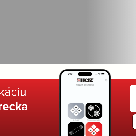
ikáciu
recka