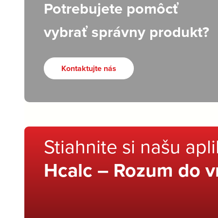
Potrebujete pomôcť
vybrať správny produkt?
Kontaktujte nás
Stiahnite si našu apl
Hcalc – Rozum do v