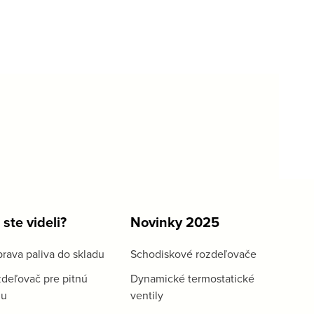
 ste videli?
Novinky 2025
rava paliva do skladu
Schodiskové rozdeľovače
deľovač pre pitnú
Dynamické termostatické
du
ventily