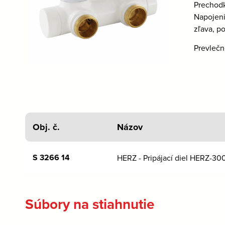
Prechodk
Napojeni
zľava, p
Prevlečn
Obj. č.
Názov
S 3266 14
HERZ - Pripájací diel HERZ-300
Súbory na stiahnutie