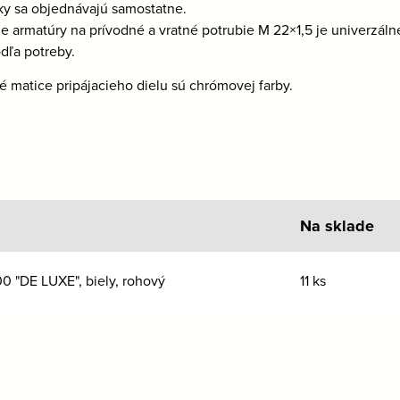
y sa objednávajú samostatne.
e armatúry na prívodné a vratné potrubie M 22×1,5 je univerzál
odľa potreby.
é matice pripájacieho dielu sú chrómovej farby.
Na sklade
0 "DE LUXE", biely, rohový
11 ks