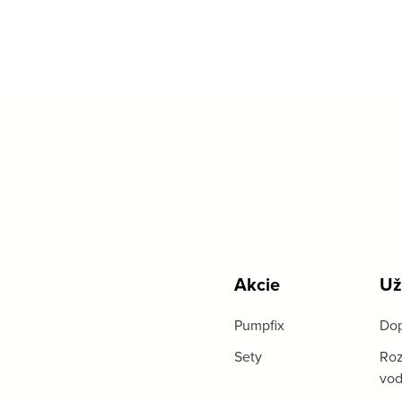
Akcie
Už
Pumpfix
Dop
Sety
Roz
vo