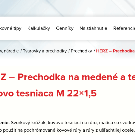
kovné tipy
Kalkulačky
Cenníky
Na stiahnutie
Referenci
y, náradie
/
Tvarovky a prechodky
/
Prechodky
/
HERZ – Prechodka 
Z – Prechodka na medené a te
ovo tesniaca M 22×1,5
enie:
Svorkový krúžok, kovovo tesniaci na rúru, matica so svor
použiť na pochrómované kovové rúry a rúry z ušľachtilej ocele