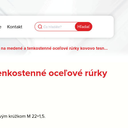
Search
e
Kontakt
for:
na medené a tenkostenné oceľové rúrky kovovo tesn...
nkostenné oceľové rúrky
kovým krúžkom M 22×1,5.
.