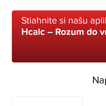
Stiahnite si našu apl
Hcalc – Rozum do v
Na