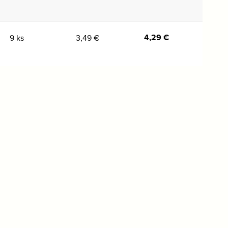
4,29
€
9 ks
3,49
€