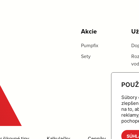
Akcie
Už
Pumpfix
Dop
Sety
Roz
vo
POUŽ
Súbory 
zlepšen
na to, 
reklamy
pochope
SÚHL
 šikovné tipy
Kalkulačky
Cenníky
Na stia