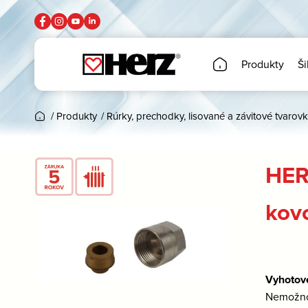
Produkty
Ši
/
Produkty
/
Rúrky, prechodky, lisované a závitové tvarovk
HER
kov
Vyhotov
Nemožno 