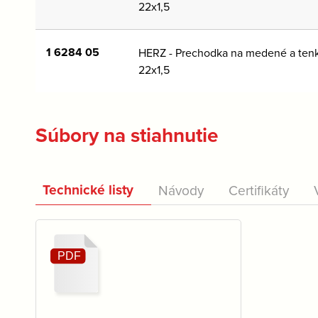
22x1,5
1 6284 05
HERZ - Prechodka na medené a tenk
22x1,5
Súbory na stiahnutie
Technické listy
Návody
Certifikáty