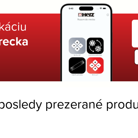
ikáciu
recka
posledy prezerané produ