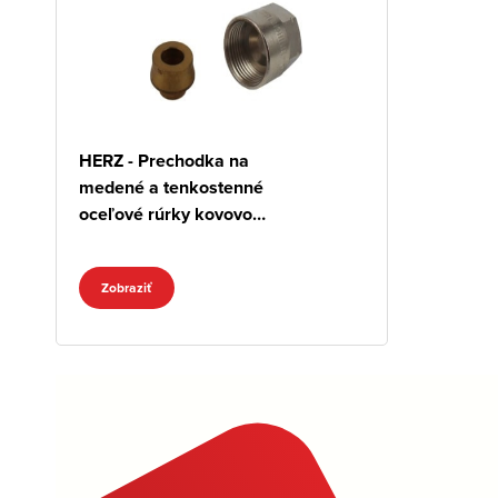
HERZ - Prechodka na
medené a tenkostenné
oceľové rúrky kovovo
tesniaca M 22x1,5
Zobraziť