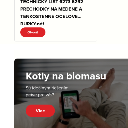
TECHNICKY LIST 6273 6292
PRECHODKY NA MEDENE A
TENKOSTENNE OCELOVE
RURKY.pdf
Otvoriť
Kotly na biomasu
Sú ideálnym riešením
práve pre vás?
Viac