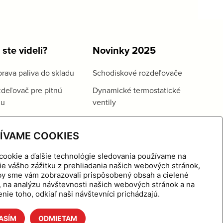
 ste videli?
Novinky 2025
rava paliva do skladu
Schodiskové rozdeľovače
deľovač pre pitnú
Dynamické termostatické
du
ventily
ÍVAME COOKIES
cookie a ďalšie technológie sledovania používame na
ie vášho zážitku z prehliadania našich webových stránok,
aby sme vám zobrazovali prispôsobený obsah a cielené
, na analýzu návštevnosti našich webových stránok a na
nie toho, odkiaľ naši návštevníci prichádzajú.
ASÍM
ODMIETAM
hnutie
Referencie
O nás
Kontakt