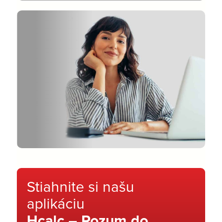
Stiahnite si našu
aplikáciu
Hcalc – Rozum do