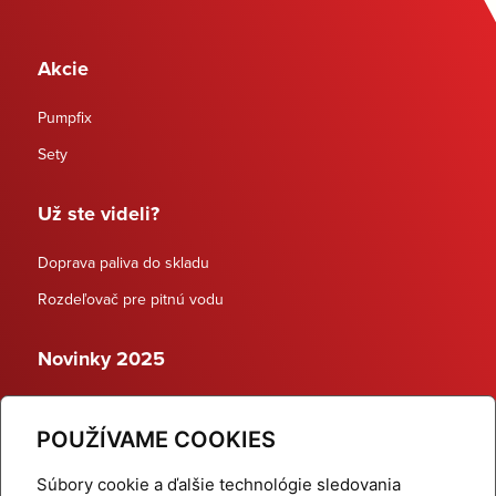
Akcie
Pumpfix
Sety
Už ste videli?
Doprava paliva do skladu
Rozdeľovač pre pitnú vodu
Novinky 2025
Schodiskové rozdeľovače
POUŽÍVAME COOKIES
Dynamické termostatické ventily
Súbory cookie a ďalšie technológie sledovania