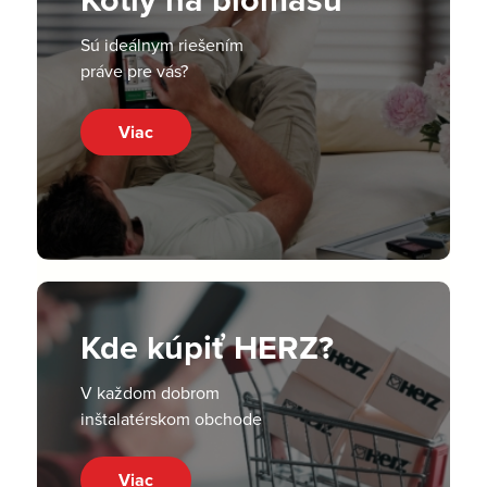
Sú ideálnym riešením
práve pre vás?
Viac
Kde kúpiť HERZ?
V každom dobrom
inštalatérskom obchode
Viac