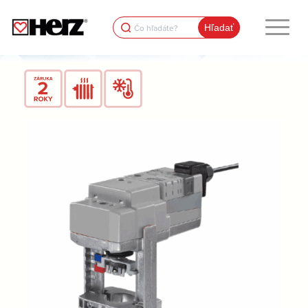
Search
for: