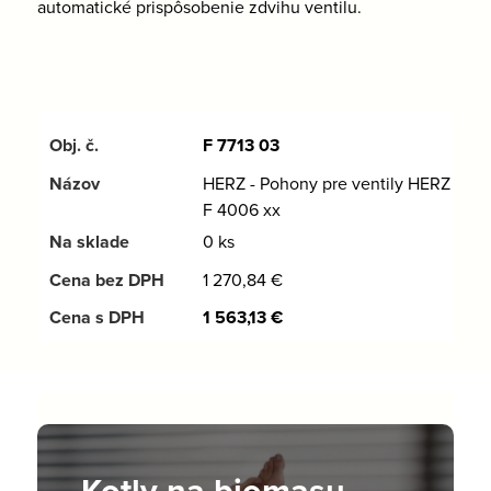
automatické prispôsobenie zdvihu ventilu.
F 7713 03
HERZ - Pohony pre ventily HERZ
F 4006 xx
0 ks
1 270,84
€
1 563,13
€
Kotly na biomasu