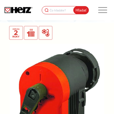
Search
for: