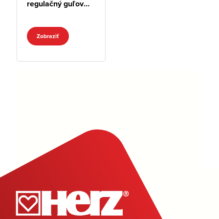
regulačný guľový
kohút, 230 V
Zobraziť