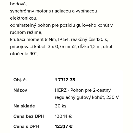
bodová,
synchrónny motor s riadiacou a vypínacou
elektronikou,
odnímateľný pohon pre pozíciu guľového kohút v
ručnom režime,
krútiaci moment 8 Nm, IP 54, reakčný čas 120 s,
pripojovací kábel: 3 x 0,75 mm2, dĺžka 1,2 m, uhol
otočenia 90°,
1 7712 33
HERZ - Pohon pre 2-cestný
regulačný guľový kohút, 230 V
30 ks
100,14
€
123,17
€