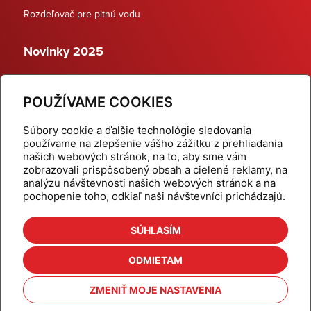
Rozdeľovač pre pitnú vodu
Novinky 2025
Schodiskové rozdeľovače
POUŽÍVAME COOKIES
Dynamické termostatické ventily
Súbory cookie a ďalšie technológie sledovania
používame na zlepšenie vášho zážitku z prehliadania
našich webových stránok, na to, aby sme vám
zobrazovali prispôsobený obsah a cielené reklamy, na
Domov
Produkty
analýzu návštevnosti našich webových stránok a na
pochopenie toho, odkiaľ naši návštevníci prichádzajú.
Aktuality
Odber šikovné tipy
Kalkulačky
Cenníky
SÚHLASÍM
Na stiahnutie
Referencie
ODMIETAM
O nás
Kontakt
ZMENIŤ MOJE NASTAVENIA
Nastavenie cookies