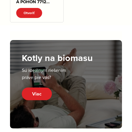
A POHON 7712
3X.pdf
Otvoriť
Kotly na biomasu
Sú ideálnym riešením
práve pre vás?
Viac