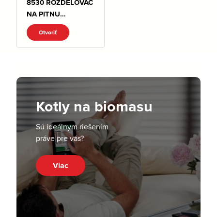
8530 ROZDELOVAC
NA PITNU
VODU.pdf
Otvoriť
Kotly na biomasu
Sú ideálnym riešením
práve pre vás?
Viac