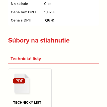
0 ks
5,82
€
7,16
€
Súbory na stiahnutie
Technické listy
TECHNICKY LIST