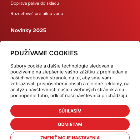
Doprava paliva do skladu
Rozdeľovač pre pitnú vodu
Novinky 2025
Schodiskové rozdeľovače
POUŽÍVAME COOKIES
Dynamické termostatické ventily
Súbory cookie a ďalšie technológie sledovania
používame na zlepšenie vášho zážitku z prehliadania
našich webových stránok, na to, aby sme vám
zobrazovali prispôsobený obsah a cielené reklamy, na
Domov
Produkty
analýzu návštevnosti našich webových stránok a na
pochopenie toho, odkiaľ naši návštevníci prichádzajú.
Aktuality
Odber šikovné tipy
Kalkulačky
Cenníky
SÚHLASÍM
Na stiahnutie
Referencie
ODMIETAM
O nás
Kontakt
ZMENIŤ MOJE NASTAVENIA