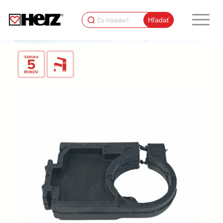
Search
for: