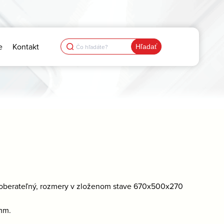
Search
e
Kontakt
for:
rozoberateľný, rozmery v zloženom stave 670x500x270
mm.