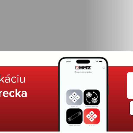
ikáciu
recka