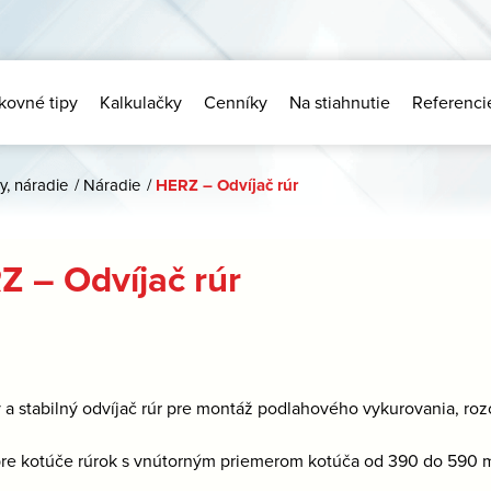
kovné tipy
Kalkulačky
Cenníky
Na stiahnutie
Referenci
y, náradie
/
Náradie
/
HERZ – Odvíjač rúr
Z – Odvíjač rúr
ý a stabilný odvíjač rúr pre montáž podlahového vykurovania, 
re kotúče rúrok s vnútorným priemerom kotúča od 390 do 590 