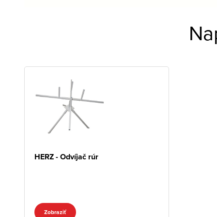
Na
HERZ - Odvíjač rúr
Zobraziť