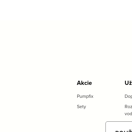
Akcie
Už
Pumpfix
Dop
Sety
Roz
vo