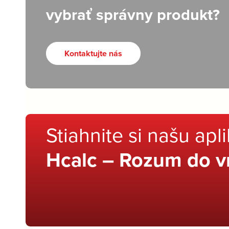
vybrať správny produkt?
Kontaktujte nás
Stiahnite si našu apl
Hcalc – Rozum do v