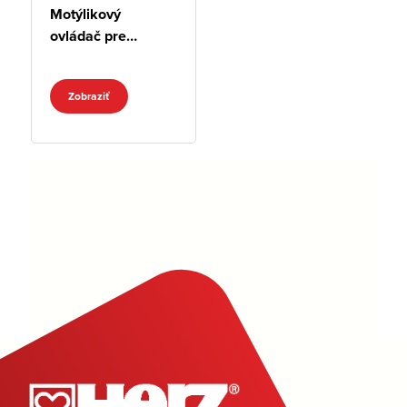
Motýlikový
ovládač pre
guľové kohúty
PROFI
Zobraziť