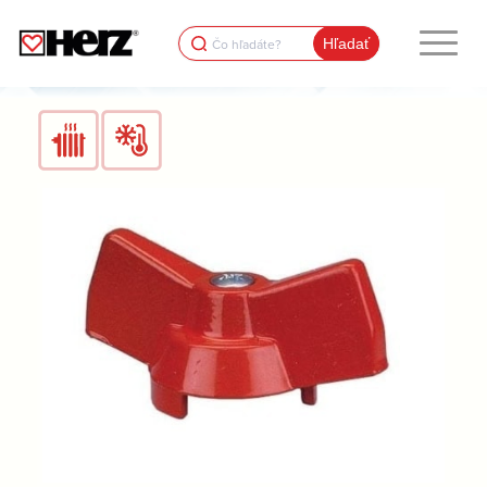
Search
for: