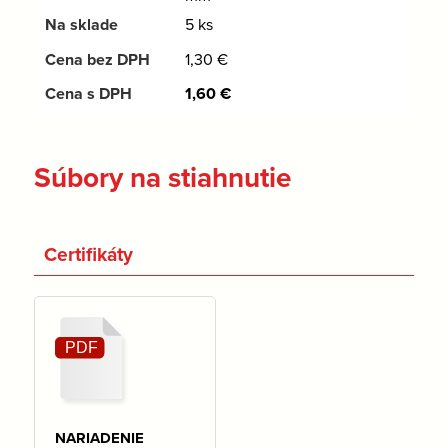
5 ks
1,30
€
1,60
€
Súbory na stiahnutie
Certifikáty
NARIADENIE