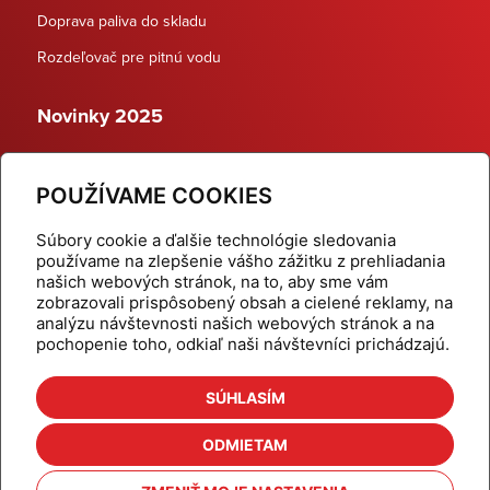
Doprava paliva do skladu
Rozdeľovač pre pitnú vodu
Novinky 2025
Schodiskové rozdeľovače
POUŽÍVAME COOKIES
Dynamické termostatické ventily
Súbory cookie a ďalšie technológie sledovania
používame na zlepšenie vášho zážitku z prehliadania
našich webových stránok, na to, aby sme vám
zobrazovali prispôsobený obsah a cielené reklamy, na
Domov
Produkty
analýzu návštevnosti našich webových stránok a na
pochopenie toho, odkiaľ naši návštevníci prichádzajú.
Aktuality
Odber šikovné tipy
Kalkulačky
Cenníky
SÚHLASÍM
Na stiahnutie
Referencie
ODMIETAM
O nás
Kontakt