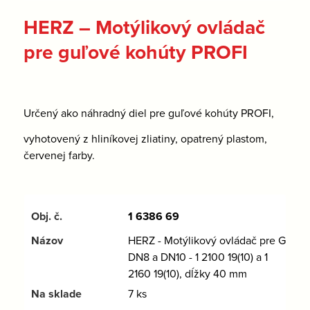
HERZ – Motýlikový ovládač
pre guľové kohúty PROFI
Určený ako náhradný diel pre guľové kohúty PROFI,
vyhotovený z hliníkovej zliatiny, opatrený plastom,
červenej farby.
1 6386 69
HERZ - Motýlikový ovládač pre GK
DN8 a DN10 - 1 2100 19(10) a 1
2160 19(10), dĺžky 40 mm
7 ks