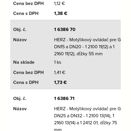
1,12
€
1,38
€
1 6386 70
HERZ - Motýlikový ovládač pre GK
DN15 a DN20 - 1 2100 11(12) a 1
2160 11(12), dĺžky 55 mm
1 ks
1,41
€
1,73
€
1 6386 71
HERZ - Motýlikový ovládač pre GK
DN25 a DN32 - 1 2100 13(14), 1
2160 13(14) a 1 2412 01, dĺžky 75
mm