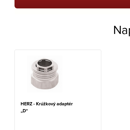
Na
HERZ - Krúžkový adaptér
„D“