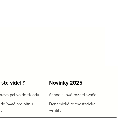
 ste videli?
Novinky 2025
rava paliva do skladu
Schodiskové rozdeľovače
deľovač pre pitnú
Dynamické termostatické
du
ventily