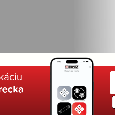
ikáciu
recka