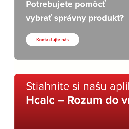
Potrebujete pomôcť
vybrať správny produkt?
Kontaktujte nás
Stiahnite si našu apl
Hcalc – Rozum do v