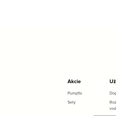
Akcie
Už
Pumpfix
Dop
Sety
Roz
vo