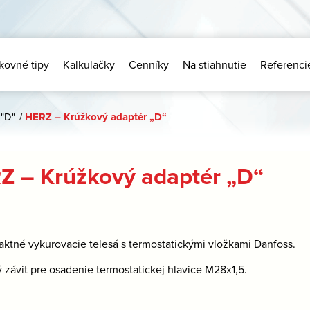
kovné tipy
Kalkulačky
Cenníky
Na stiahnutie
Referenci
 "D"
/
HERZ – Krúžkový adaptér „D“
Z – Krúžkový adaptér „D“
ktné vykurovacie telesá s termostatickými vložkami Danfoss.
 závit pre osadenie termostatickej hlavice M28x1,5.