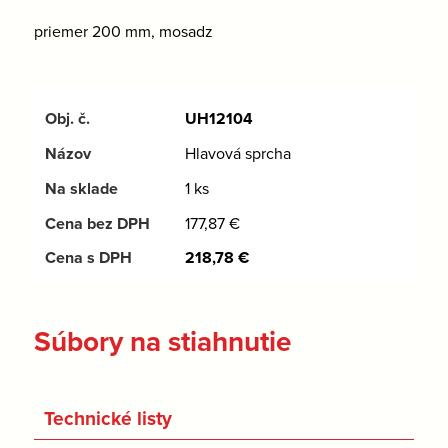
priemer 200 mm, mosadz
UH12104
Hlavová sprcha
1 ks
177,87
€
218,78
€
Súbory na stiahnutie
Technické listy