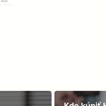
/3D)
Kde kúpiť