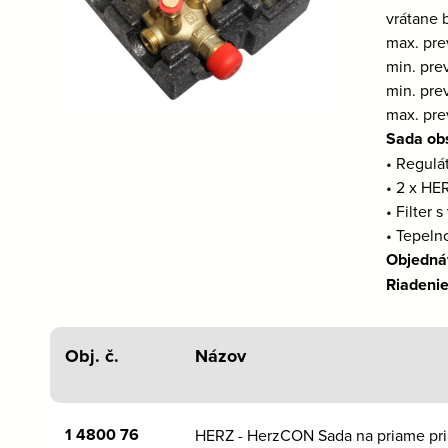
vrátane 
max. pre
min. pre
min. pre
max. pre
Sada ob
• Regulá
• 2 x HE
• Filter
• Tepeln
Objedná
Riadenie
Obj. č.
Názov
1 4800 76
HERZ - HerzCON Sada na priame pri