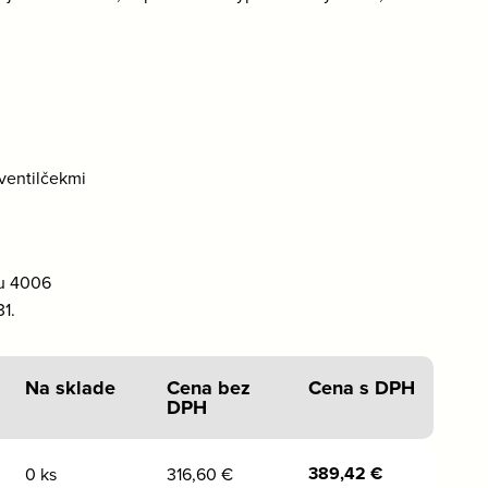
ventilčekmi
ku 4006
1.
Na sklade
Cena bez
Cena s DPH
DPH
389,42
€
0 ks
316,60
€