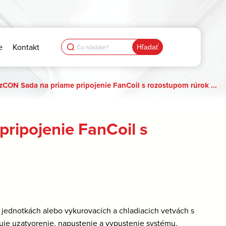
Search
e
Kontakt
for:
CON Sada na priame pripojenie FanCoil s rozostupom rúrok ...
ripojenie FanCoil s
ednotkách alebo vykurovacích a chladiacich vetvách s
e uzatvorenie, napustenie a vypustenie systému,