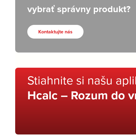
vybrať správny produkt?
Kontaktujte nás
Stiahnite si našu apl
Hcalc – Rozum do v