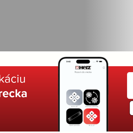
ikáciu
recka