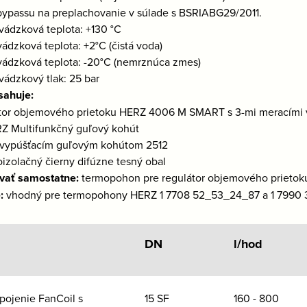
bypassu na preplachovanie v súlade s BSRIABG29/2011.
vádzková teplota: +130 °C
vádzková teplota: +2°C (čistá voda)
vádzková teplota: -20°C (nemrznúca zmes)
vádzkový tlak: 25 bar
sahuje:
tor objemového prietoku HERZ 4006 M SMART s 3-mi meracími 
RZ Multifunkčný guľový kohút
 s vypúšťacím guľovým kohútom 2512
oizolačný čierny difúzne tesný obal
vať samostatne:
termopohon pre regulátor objemového prieto
:
vhodný pre termopohony HERZ 1 7708 52_53_24_87 a 1 7990 3
DN
l/hod
pojenie FanCoil s
15 SF
160 - 800