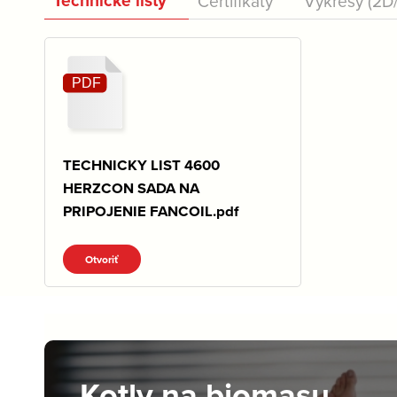
Technické listy
Certifikáty
Výkresy (2D
TECHNICKY LIST 4600
HERZCON SADA NA
PRIPOJENIE FANCOIL.pdf
Otvoriť
Kotly na biomasu