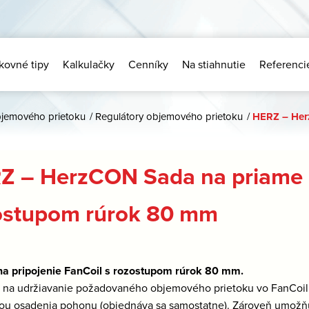
kovné tipy
Kalkulačky
Cenníky
Na stiahnutie
Referenci
objemového prietoku
/
Regulátory objemového prietoku
/
HERZ – Herz
Z – HerzCON Sada na priame p
ostupom rúrok 80 mm
a pripojenie FanCoil s rozostupom rúrok 80 mm.
:
na udržiavanie požadovaného objemového prietoku vo FanCoil j
u osadenia pohonu (objednáva sa samostatne). Zároveň umožňuj