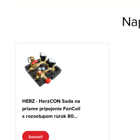
Na
HERZ - HerzCON Sada na
priame pripojenie FanCoil
s rozostupom rúrok 80
mm
Zobraziť