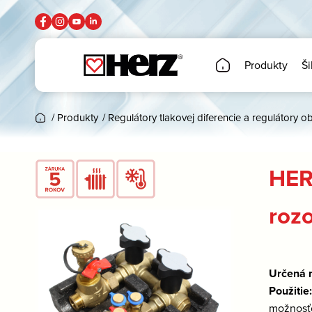
Produkty
Ši
/
Produkty
/
Regulátory tlakovej diferencie a regulátory 
HER
roz
Určená n
Použitie
možnosťo