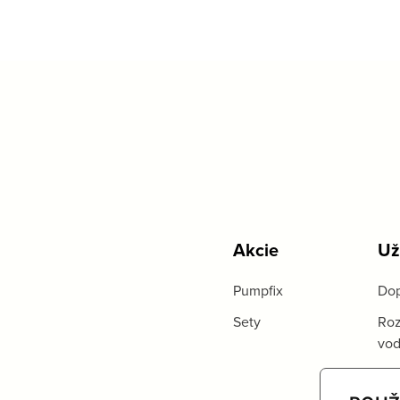
Akcie
Už
Pumpfix
Dop
Sety
Roz
vo