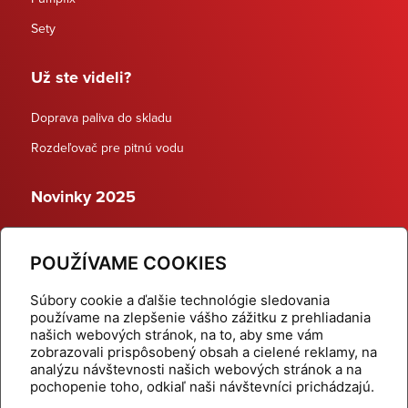
Sety
Už ste videli?
Doprava paliva do skladu
Rozdeľovač pre pitnú vodu
Novinky 2025
Schodiskové rozdeľovače
POUŽÍVAME COOKIES
Dynamické termostatické ventily
Súbory cookie a ďalšie technológie sledovania
používame na zlepšenie vášho zážitku z prehliadania
našich webových stránok, na to, aby sme vám
zobrazovali prispôsobený obsah a cielené reklamy, na
Domov
Produkty
analýzu návštevnosti našich webových stránok a na
pochopenie toho, odkiaľ naši návštevníci prichádzajú.
Aktuality
Odber šikovné tipy