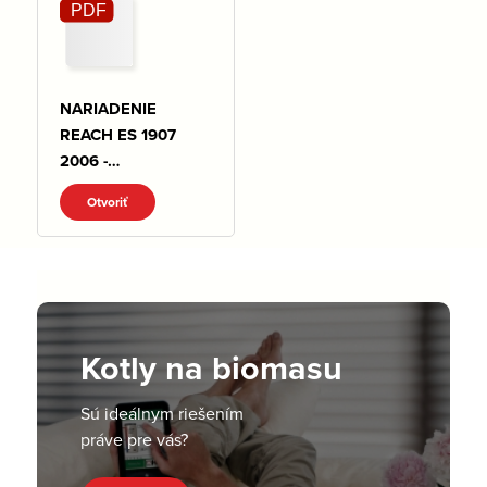
NARIADENIE
REACH ES 1907
2006 -
VYHLASENIE.pdf
Otvoriť
Kotly na biomasu
Sú ideálnym riešením
práve pre vás?