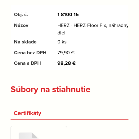
1 8100 15
HERZ - HERZ-Floor Fix, náhradný
diel
0 ks
79,90
€
98,28
€
Súbory na stiahnutie
Certifikáty