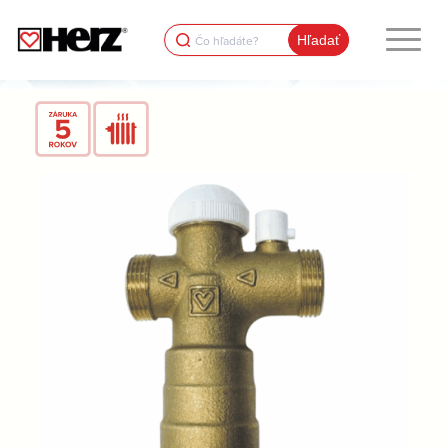
Search
for: