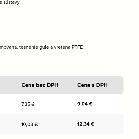
e sústavy
movaná, tesnenie gule a vretena PTFE
Cena bez DPH
Cena s DPH
9,04
€
7,35
€
12,34
€
10,03
€