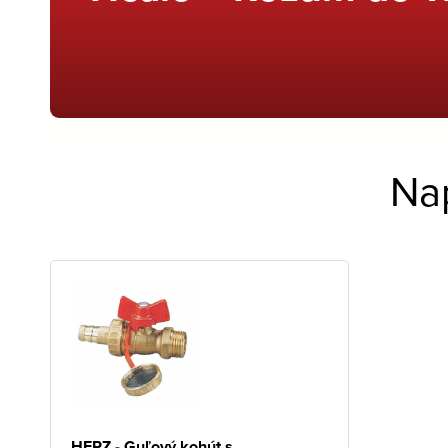
Na
HERZ - Guľový kohút s