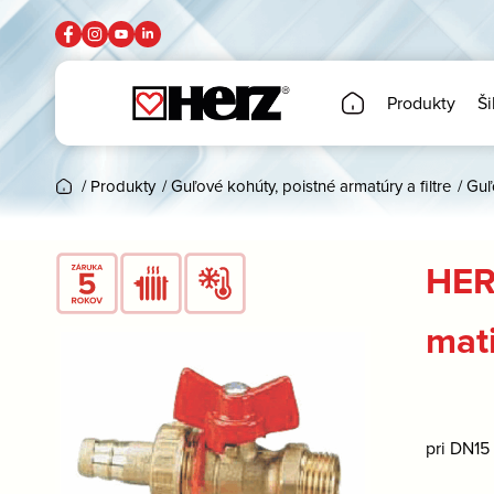
Produkty
Ši
/
Produkty
/
Guľové kohúty, poistné armatúry a filtre
/
Guľ
HER
mat
pri DN15