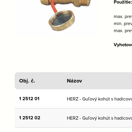
Použitie
max. pre
min. pre
max. pre
Vyhotov
Obj. č.
Názov
1 2512 01
HERZ - Guľový kohút s hadicov
1 2512 02
HERZ - Guľový kohút s hadicov