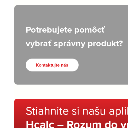
Potrebujete pomôcť
vybrať správny produkt?
Kontaktujte nás
Stiahnite si našu apl
Hcalc – Rozum do v