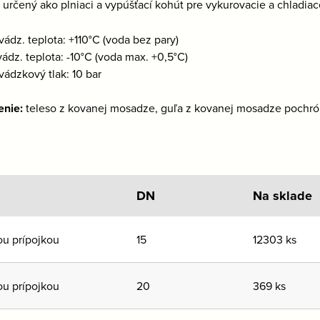
:
určený ako plniaci a vypúšťací kohút pre vykurovacie a chladiac
vádz. teplota: +110°C (voda bez pary)
vádz. teplota: -10°C (voda max. +0,5°C)
vádzkový tlak: 10 bar
enie:
teleso z kovanej mosadze, guľa z kovanej mosadze pochró
DN
Na sklade
ou prípojkou
15
12303 ks
ou prípojkou
20
369 ks