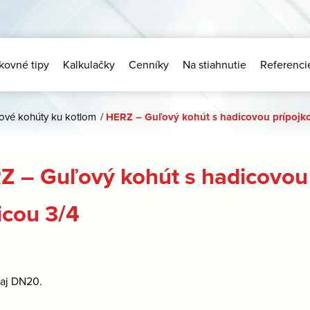
kovné tipy
Kalkulačky
Cenníky
Na stiahnutie
Referenci
ové kohúty ku kotlom
/
HERZ – Guľový kohút s hadicovou prípojko
Z – Guľový kohút s hadicovou 
icou 3/4
 aj DN20.