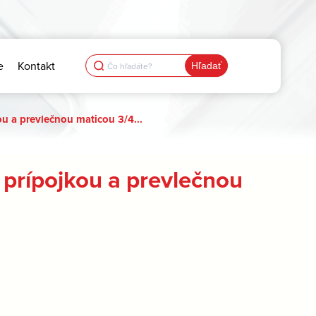
Search
e
Kontakt
for:
u a prevlečnou maticou 3/4...
prípojkou a prevlečnou