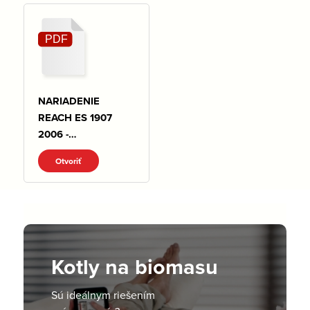
NARIADENIE
REACH ES 1907
2006 -
VYHLASENIE.pdf
Otvoriť
Kotly na biomasu
Sú ideálnym riešením