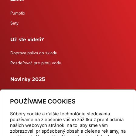
Pumpfix
Sety
Už ste videli?
Doprava paliva do skladu
Rozdeľovač pre pitnú vodu
Novinky 2025
Schodiskové rozdeľovače
POUŽÍVAME COOKIES
Dynamické termostatické ventily
Súbory cookie a ďalšie technológie sledovania
používame na zlepšenie vášho zážitku z prehliadania
našich webových stránok, na to, aby sme vám
zobrazovali prispôsobený obsah a cielené reklamy, na
Domov
Produkty