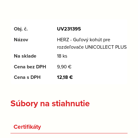
UV231395
HERZ - Guľový kohút pre
rozdeľovače UNICOLLECT PLUS
18 ks
9,90
€
12,18
€
Súbory na stiahnutie
Certifikáty