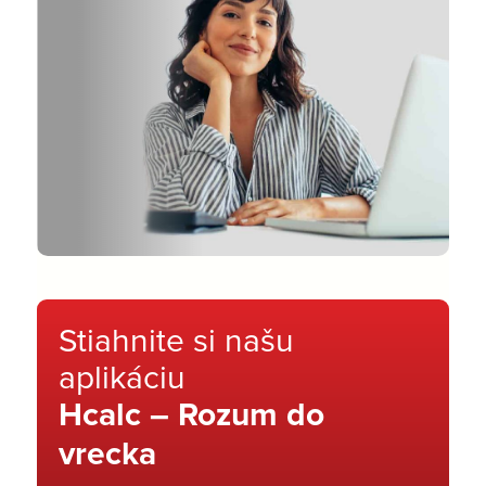
Stiahnite si našu
aplikáciu
Hcalc – Rozum do
vrecka