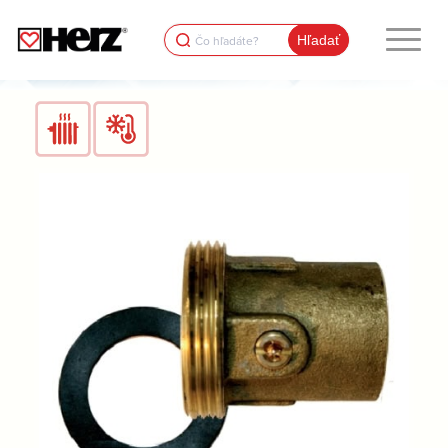
Search
for: