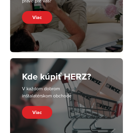
práve pre vás?
Viac
Kde kúpiť HERZ?
V každom dobrom
inštalatérskom obchode
Viac