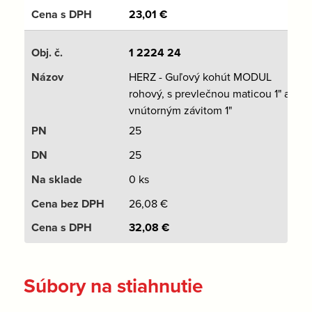
23,01
€
1 2224 24
HERZ - Guľový kohút MODUL
rohový, s prevlečnou maticou 1" a
vnútorným závitom 1"
25
25
0 ks
26,08
€
32,08
€
Súbory na stiahnutie