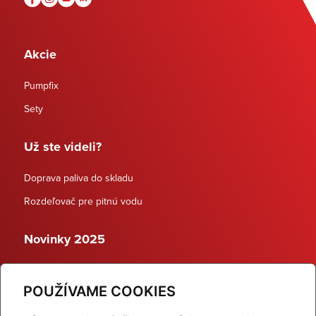
Akcie
Pumpfix
Sety
Už ste videli?
Doprava paliva do skladu
Rozdeľovač pre pitnú vodu
Novinky 2025
Schodiskové rozdeľovače
POUŽÍVAME COOKIES
Dynamické termostatické ventily