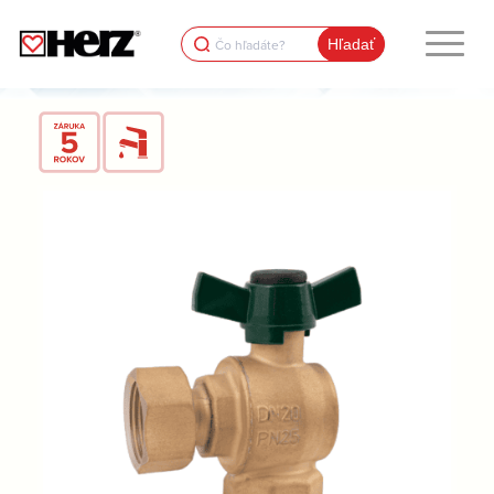
Search
for: