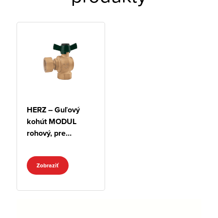
HERZ – Guľový
kohút MODUL
rohový, pre
rozdeľovače
8530 s
Zobraziť
prevlečnou
maticou