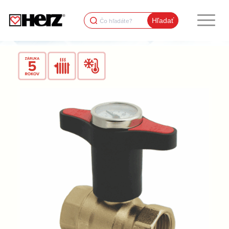
Search
for: