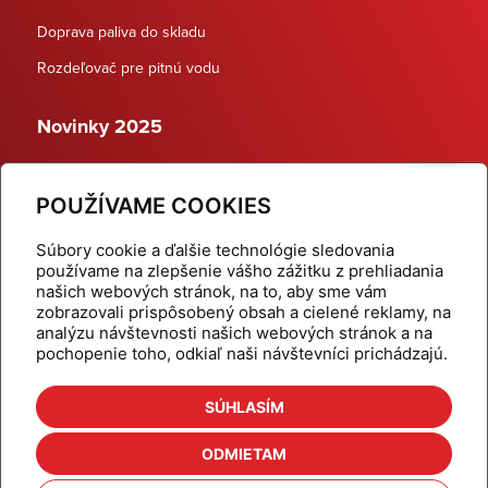
Doprava paliva do skladu
Rozdeľovač pre pitnú vodu
Novinky 2025
Schodiskové rozdeľovače
POUŽÍVAME COOKIES
Dynamické termostatické ventily
Súbory cookie a ďalšie technológie sledovania
používame na zlepšenie vášho zážitku z prehliadania
našich webových stránok, na to, aby sme vám
zobrazovali prispôsobený obsah a cielené reklamy, na
Domov
Produkty
analýzu návštevnosti našich webových stránok a na
pochopenie toho, odkiaľ naši návštevníci prichádzajú.
Aktuality
Odber šikovné tipy
Kalkulačky
Cenníky
SÚHLASÍM
Na stiahnutie
Referencie
ODMIETAM
O nás
Kontakt