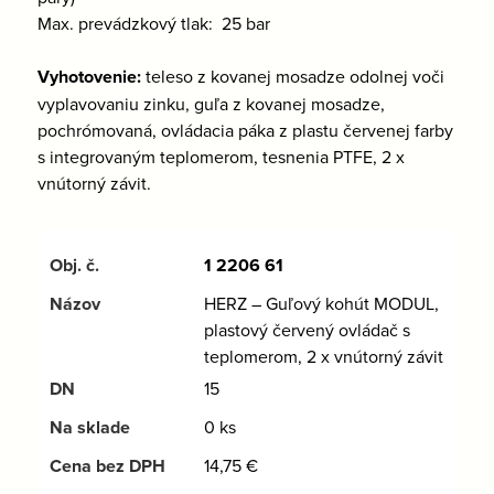
Max. prevádzkový tlak: 25 bar
Vyhotovenie:
teleso z kovanej mosadze odolnej voči
vyplavovaniu zinku, guľa z kovanej mosadze,
pochrómovaná, ovládacia páka z plastu červenej farby
s integrovaným teplomerom, tesnenia PTFE, 2 x
vnútorný závit.
1 2206 61
HERZ – Guľový kohút MODUL,
plastový červený ovládač s
teplomerom, 2 x vnútorný závit
15
0 ks
14,75
€