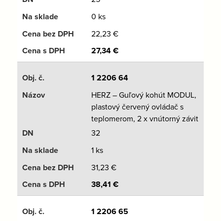
0 ks
22,23
€
27,34
€
1 2206 64
HERZ – Guľový kohút MODUL,
plastový červený ovládač s
teplomerom, 2 x vnútorný závit
32
1 ks
31,23
€
38,41
€
1 2206 65