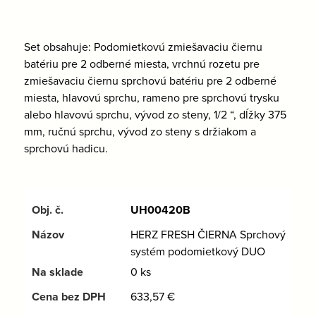
Set obsahuje: Podomietkovú zmiešavaciu čiernu
batériu pre 2 odberné miesta, vrchnú rozetu pre
zmiešavaciu čiernu sprchovú batériu pre 2 odberné
miesta, hlavovú sprchu, rameno pre sprchovú trysku
alebo hlavovú sprchu, vývod zo steny, 1/2 “, dĺžky 375
mm, ručnú sprchu, vývod zo steny s držiakom a
sprchovú hadicu.
UH00420B
HERZ FRESH ČIERNA Sprchový
systém podomietkový DUO
0 ks
633,57
€