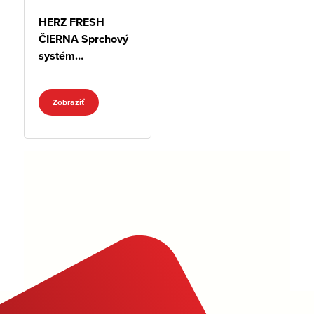
HERZ FRESH
ČIERNA Sprchový
systém
podomietkový
DUO
Zobraziť