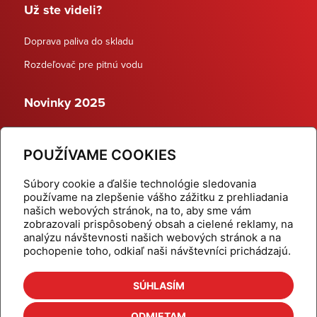
Už ste videli?
Doprava paliva do skladu
Rozdeľovač pre pitnú vodu
Novinky 2025
Schodiskové rozdeľovače
POUŽÍVAME COOKIES
Dynamické termostatické ventily
Súbory cookie a ďalšie technológie sledovania
používame na zlepšenie vášho zážitku z prehliadania
našich webových stránok, na to, aby sme vám
zobrazovali prispôsobený obsah a cielené reklamy, na
Domov
Produkty
analýzu návštevnosti našich webových stránok a na
pochopenie toho, odkiaľ naši návštevníci prichádzajú.
Aktuality
Odber šikovné tipy
Kalkulačky
Cenníky
SÚHLASÍM
Na stiahnutie
Referencie
ODMIETAM