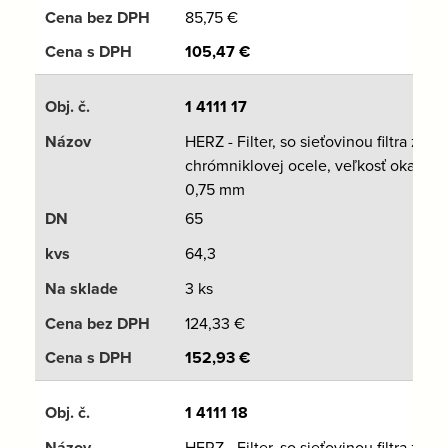
85,75
€
105,47
€
1 4111 17
HERZ - Filter, so sieťovinou filtra z
chrómniklovej ocele, veľkosť oka
0,75 mm
65
64,3
3 ks
124,33
€
152,93
€
1 4111 18
HERZ - Filter, so sieťovinou filtra z