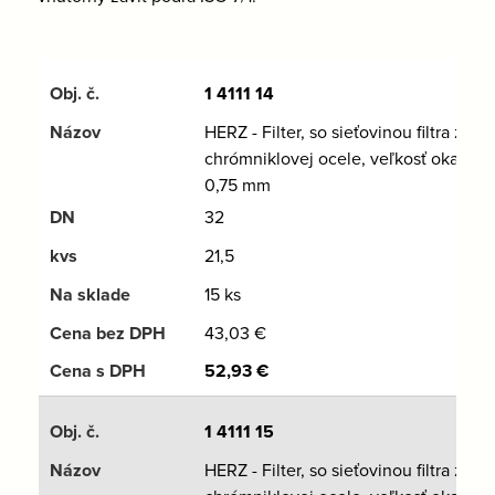
1 4111 14
HERZ - Filter, so sieťovinou filtra z
chrómniklovej ocele, veľkosť oka
0,75 mm
32
21,5
15 ks
43,03
€
52,93
€
1 4111 15
HERZ - Filter, so sieťovinou filtra z