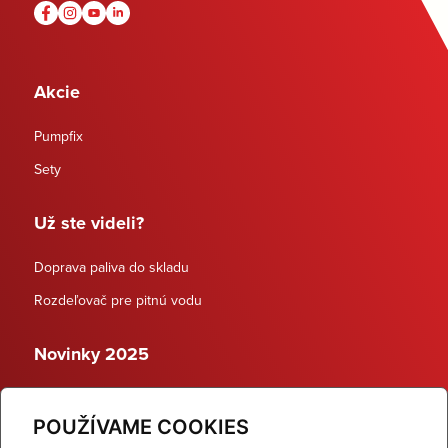
Akcie
Pumpfix
Sety
Už ste videli?
Doprava paliva do skladu
Rozdeľovač pre pitnú vodu
Novinky 2025
Schodiskové rozdeľovače
POUŽÍVAME COOKIES
Dynamické termostatické ventily