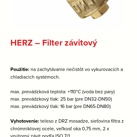
HERZ – Filter závitový
Použitie:
na zachytávanie nečistôt vo vykurovacích a
chladiacich systémoch.
max. prevádzková teplota: +110°C (voda bez pary)
max. prevádzkový tlak: 25 bar (pre DN32-DN50)
max. prevádzkový tlak: 16 bar (pre DN65-DN80)
Vyhotovenie:
teleso z DRZ mosadze, sieťovina filtra z
chrómniklovej ocele, veľkosť oka 0,75 mm, 2 x
vnútorný závit podľa ISO 7/1.