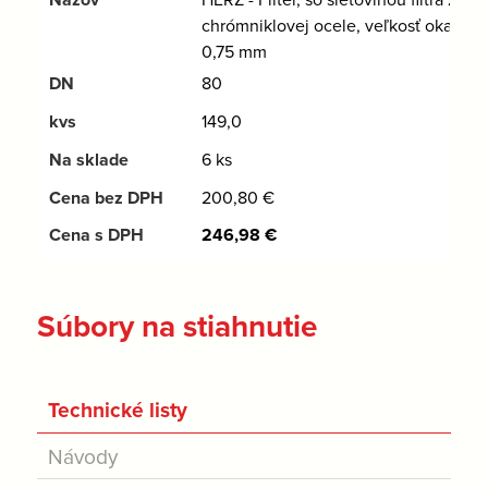
chrómniklovej ocele, veľkosť oka
0,75 mm
80
149,0
6 ks
200,80
€
246,98
€
Súbory na stiahnutie
Technické listy
Návody