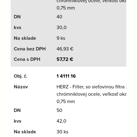
chrómniklovej ocele, veľkosť oka
0,75 mm
40
30,0
9 ks
46,93
€
57,72
€
1 4111 16
HERZ - Filter, so sieťovinou filtra z
chrómniklovej ocele, veľkosť oka
0,75 mm
50
42,0
30 ks