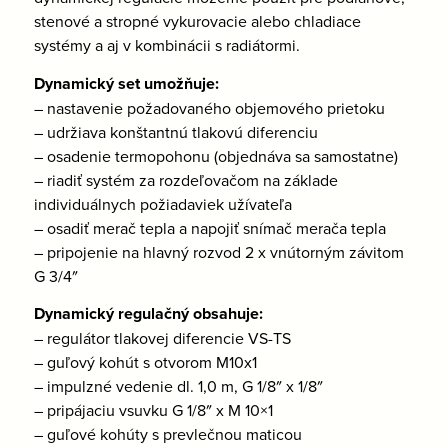
stenové a stropné vykurovacie alebo chladiace
systémy a aj v kombinácii s radiátormi.
Dynamický set umožňuje:
– nastavenie požadovaného objemového prietoku
– udržiava konštantnú tlakovú diferenciu
– osadenie termopohonu (objednáva sa samostatne)
– riadiť systém za rozdeľovačom na základe
individuálnych požiadaviek užívateľa
– osadiť merač tepla a napojiť snímač merača tepla
– pripojenie na hlavný rozvod 2 x vnútorným závitom
G 3/4″
Dynamický regulačný obsahuje:
– regulátor tlakovej diferencie VS-TS
– guľový kohút s otvorom M10x1
– impulzné vedenie dl. 1,0 m, G 1/8″ x 1/8″
– pripájaciu vsuvku G 1/8″ x M 10×1
– guľové kohúty s prevlečnou maticou