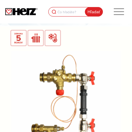
Search
for: