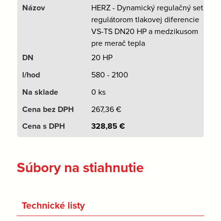
HERZ - Dynamický regulačný set s
regulátorom tlakovej diferencie
VS-TS DN20 HP a medzikusom
pre merač tepla
20 HP
580 - 2100
0 ks
267,36
€
328,85
€
Súbory na stiahnutie
Technické listy