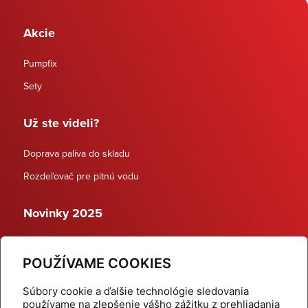
Akcie
Pumpfix
Sety
Už ste videli?
Doprava paliva do skladu
Rozdeľovač pre pitnú vodu
Novinky 2025
Schodiskové rozdeľovače
POUŽÍVAME COOKIES
Dynamické termostatické ventily
Súbory cookie a ďalšie technológie sledovania
používame na zlepšenie vášho zážitku z prehliadania