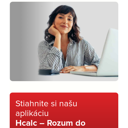
Stiahnite si našu
aplikáciu
Hcalc – Rozum do