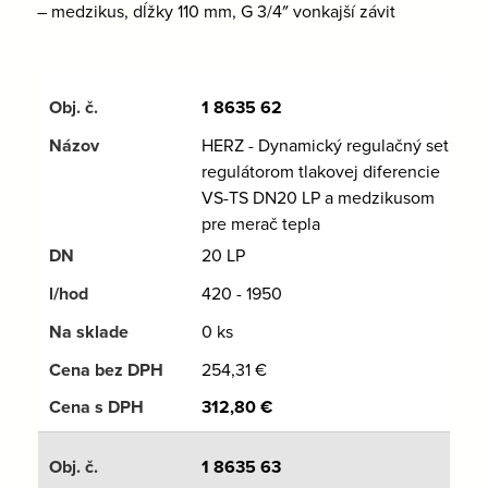
– medzikus, dĺžky 110 mm, G 3/4″ vonkajší závit
1 8635 62
HERZ - Dynamický regulačný set s
regulátorom tlakovej diferencie
VS-TS DN20 LP a medzikusom
pre merač tepla
20 LP
420 - 1950
0 ks
254,31
€
312,80
€
1 8635 63