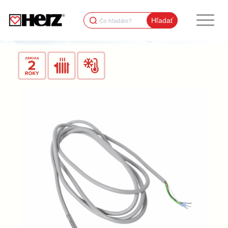
Search
for: