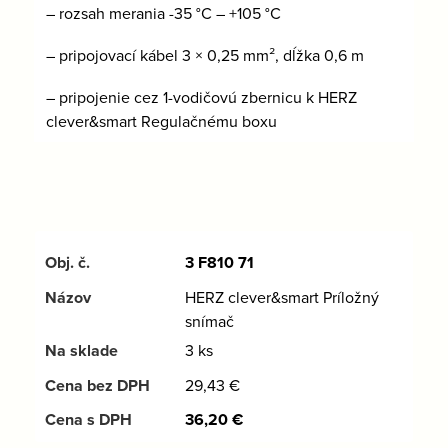
– rozsah merania -35 °C – +105 °C
– pripojovací kábel 3 × 0,25 mm², dĺžka 0,6 m
– pripojenie cez 1-vodičovú zbernicu k HERZ
clever&smart Regulačnému boxu
3 F810 71
HERZ clever&smart Príložný
snímač
3 ks
29,43
€
36,20
€