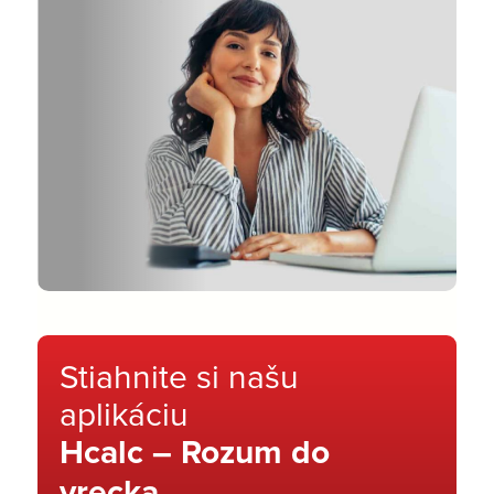
Stiahnite si našu
aplikáciu
Hcalc – Rozum do
vrecka