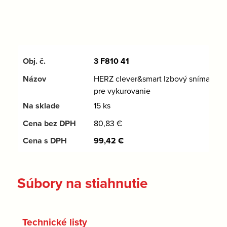
3 F810 41
HERZ clever&smart Izbový snímač
pre vykurovanie
15 ks
80,83
€
99,42
€
Súbory na stiahnutie
Technické listy