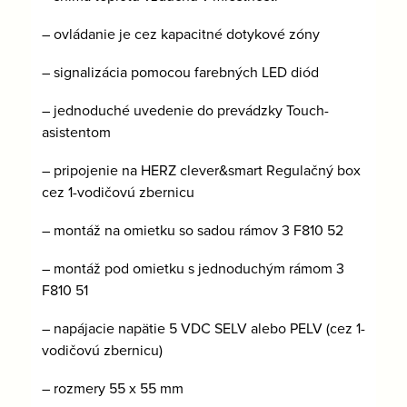
– ovládanie je cez kapacitné dotykové zóny
– signalizácia pomocou farebných LED diód
– jednoduché uvedenie do prevádzky Touch-
asistentom
– pripojenie na HERZ clever&smart Regulačný box
cez 1-vodičovú zbernicu
– montáž na omietku so sadou rámov 3 F810 52
– montáž pod omietku s jednoduchým rámom 3
F810 51
– napájacie napätie 5 VDC SELV alebo PELV (cez 1-
vodičovú zbernicu)
– rozmery 55 x 55 mm