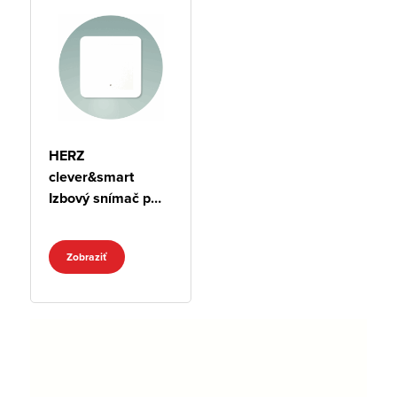
HERZ
clever&smart
Izbový snímač pre
vykurovanie
Zobraziť