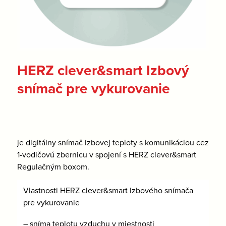
HERZ clever&smart Izbový
snímač pre vykurovanie
je digitálny snímač izbovej teploty s komunikáciou cez
1-vodičovú zbernicu v spojení s HERZ clever&smart
Regulačným boxom.
Vlastnosti HERZ clever&smart Izbového snímača
pre vykurovanie
– sníma teplotu vzduchu v miestnosti