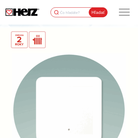
Search
for: