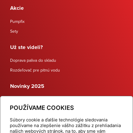
Akcie
Pumpfix
Sety
Už ste videli?
Doprava paliva do skladu
Rozdeľovač pre pitnú vodu
Novinky 2025
Schodiskové rozdeľovače
POUŽÍVAME COOKIES
Dynamické termostatické ventily
Súbory cookie a ďalšie technológie sledovania
používame na zlepšenie vášho zážitku z prehliadania
našich webových stránok, na to, aby sme vám