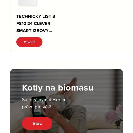
TECHNICKY LIST 3
F810 24 CLEVER
SMART IZBOVY
OVLADAC PRE
Otvoriť
VYKUR A CHLAD
WIFI.pdf
Kotly na biomasu
Sú ideálnym riešením
práve pre vás?
Viac