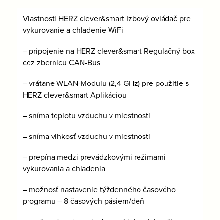
Vlastnosti HERZ clever&smart Izbový ovládač pre
vykurovanie a chladenie WiFi
– pripojenie na HERZ clever&smart Regulačný box
cez zbernicu CAN-Bus
– vrátane WLAN-Modulu (2,4 GHz) pre použitie s
HERZ clever&smart Aplikáciou
– sníma teplotu vzduchu v miestnosti
– sníma vlhkosť vzduchu v miestnosti
– prepína medzi prevádzkovými režimami
vykurovania a chladenia
– možnosť nastavenie týždenného časového
programu – 8 časových pásiem/deň