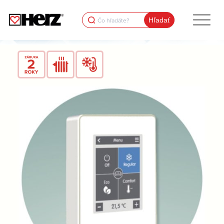
Search
for: