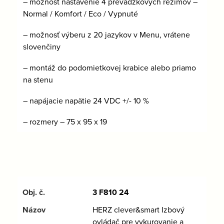
– možnosť nastavenie 4 prevádzkových režimov –
Normal / Komfort / Eco / Vypnuté
– možnosť výberu z 20 jazykov v Menu, vrátene
slovenčiny
– montáž do podomietkovej krabice alebo priamo
na stenu
– napájacie napätie 24 VDC +/- 10 %
– rozmery – 75 x 95 x 19
3 F810 24
HERZ clever&smart Izbový
ovládač pre vykurovanie a