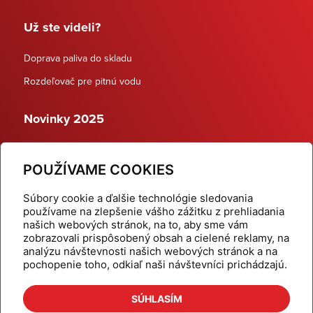
Už ste videli?
Doprava paliva do skladu
Rozdeľovač pre pitnú vodu
Novinky 2025
Schodiskové rozdeľovače
POUŽÍVAME COOKIES
Dynamické termostatické ventily
Súbory cookie a ďalšie technológie sledovania
používame na zlepšenie vášho zážitku z prehliadania
našich webových stránok, na to, aby sme vám
zobrazovali prispôsobený obsah a cielené reklamy, na
Domov
Produkty
analýzu návštevnosti našich webových stránok a na
pochopenie toho, odkiaľ naši návštevníci prichádzajú.
Aktuality
Odber šikovné tipy
Kalkulačky
Cenníky
SÚHLASÍM
Na stiahnutie
Referencie