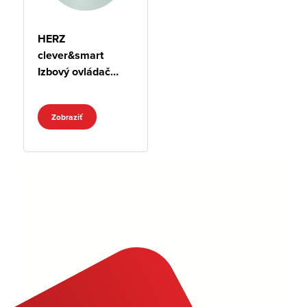
HERZ
clever&smart
Izbový ovládač
pre vykurovanie a
chladenie WiFi
Zobraziť