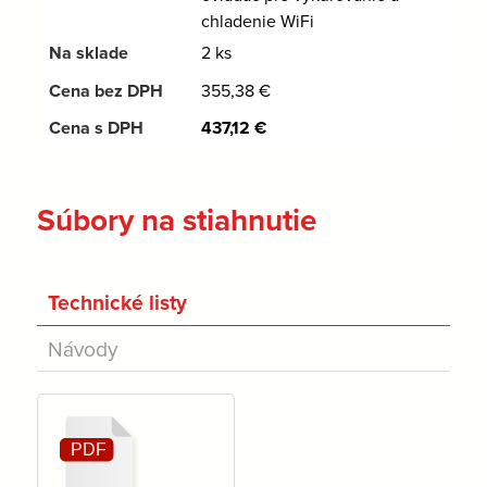
chladenie WiFi
2 ks
355,38
€
437,12
€
Súbory na stiahnutie
Technické listy
Návody