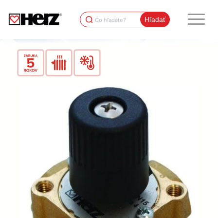
Search
for: