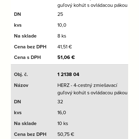
guľový kohút s ovládacou pákou
25
10,0
8 ks
41,51
€
51,06
€
1 2138 04
HERZ - 4-cestný zmiešavací
guľový kohút s ovládacou pákou
32
16,0
10 ks
50,75
€