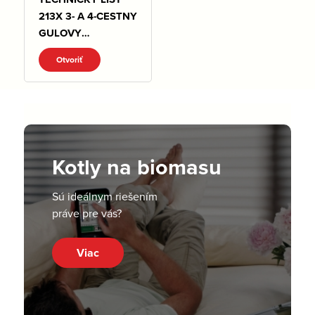
213X 3- A 4-CESTNY
GULOVY
KOHUT.pdf
Otvoriť
Kotly na biomasu
Sú ideálnym riešením
práve pre vás?
Viac