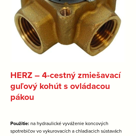
HERZ – 4-cestný zmiešavací
guľový kohút s ovládacou
pákou
Použitie:
na hydraulické vyváženie koncových
spotrebičov vo vykurovacích a chladiacich sústavách