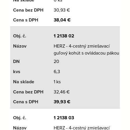
30,93
€
38,04
€
1 2138 02
HERZ - 4-cestný zmiešavací
guľový kohút s ovládacou pákou
20
6,3
1 ks
32,46
€
39,93
€
1 2138 03
HERZ - 4-cestný zmiešavací