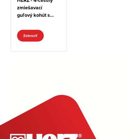
HERZ - 4-cestný
zmiešavací
guľový kohút s
ovládacou pákou
Zobraziť