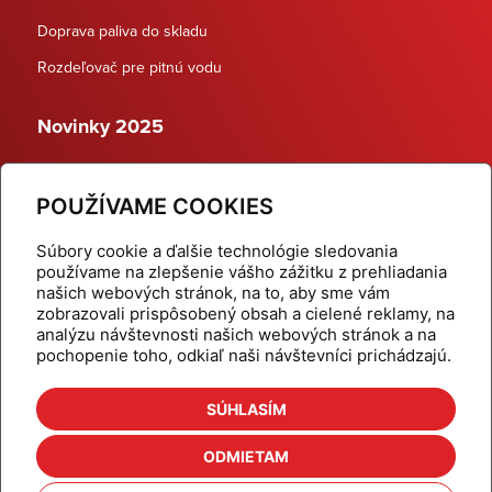
Doprava paliva do skladu
Rozdeľovač pre pitnú vodu
Novinky 2025
Schodiskové rozdeľovače
POUŽÍVAME COOKIES
Dynamické termostatické ventily
Súbory cookie a ďalšie technológie sledovania
používame na zlepšenie vášho zážitku z prehliadania
našich webových stránok, na to, aby sme vám
zobrazovali prispôsobený obsah a cielené reklamy, na
Domov
Produkty
analýzu návštevnosti našich webových stránok a na
pochopenie toho, odkiaľ naši návštevníci prichádzajú.
Aktuality
Odber šikovné tipy
Kalkulačky
Cenníky
SÚHLASÍM
Na stiahnutie
Referencie
ODMIETAM
O nás
Kontakt