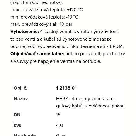
(napr. Fan Coil jednotky).
max. prevádzková teplota: +120 °C
min. prevádzková teplota: -10 °C
max. prevádzkový tlak: 10 bar
Vyhotovenie:
4-cestný ventil, s vnútorným závitom,
teleso ventila a kužel sú vyhotovené z mosadze
odolnej voči vyplavovaniu zinku, tesnenia sú z EPDM.
Objednávať samostatne:
pohon pre ventil, prechodky
a vsuvky pre napojenie ventila na potrubie.
1 2138 01
HERZ - 4-cestný zmiešavací
guľový kohút s ovládacou pákou
15
4,0
0 ks