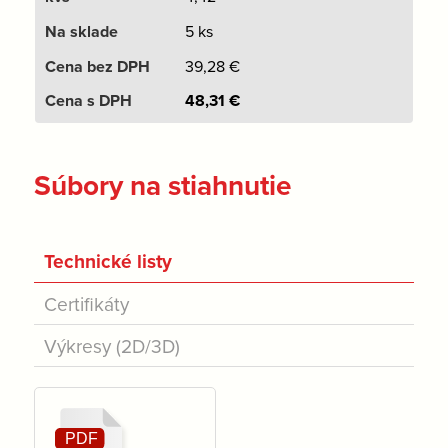
5 ks
39,28
€
48,31
€
Súbory na stiahnutie
Technické listy
Certifikáty
Výkresy (2D/3D)