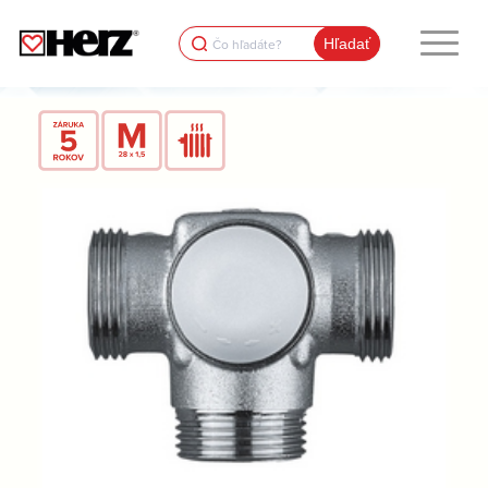
Search
for: