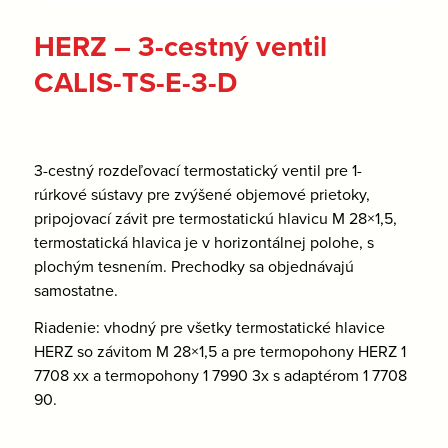
HERZ – 3-cestný ventil
CALIS-TS-E-3-D
3-cestný rozdeľovací termostatický ventil pre 1-
rúrkové sústavy pre zvýšené objemové prietoky,
pripojovací závit pre termostatickú hlavicu M 28×1,5,
termostatická hlavica je v horizontálnej polohe, s
plochým tesnením. Prechodky sa objednávajú
samostatne.
Riadenie: vhodný pre všetky termostatické hlavice
HERZ so závitom M 28×1,5 a pre termopohony HERZ 1
7708 xx a termopohony 1 7990 3x s adaptérom 1 7708
90.