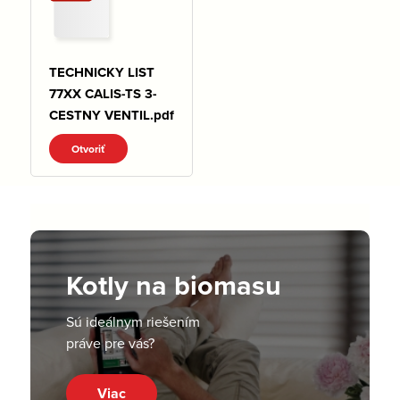
TECHNICKY LIST
77XX CALIS-TS 3-
CESTNY VENTIL.pdf
Otvoriť
Kotly na biomasu
Sú ideálnym riešením
práve pre vás?
Viac