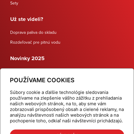
Sety
Už ste videli?
Doprava paliva do skladu
Rozdeľovač pre pitnú vodu
Novinky 2025
Schodiskové rozdeľovače
POUŽÍVAME COOKIES
Dynamické termostatické ventily
Súbory cookie a ďalšie technológie sledovania
používame na zlepšenie vášho zážitku z prehliadania
našich webových stránok, na to, aby sme vám
zobrazovali prispôsobený obsah a cielené reklamy, na
Domov
Produkty
analýzu návštevnosti našich webových stránok a na
pochopenie toho, odkiaľ naši návštevníci prichádzajú.
Aktuality
Odber šikovné tipy
Kalkulačky
Cenníky