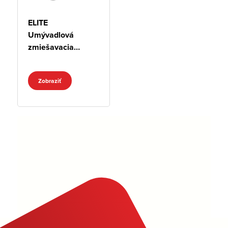
ELITE
Umývadlová
zmiešavacia
batéria
Zobraziť