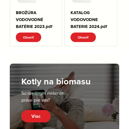
BROŽÚRA
KATALOG
VODOVODNÉ
VODOVODNE
BATÉRIE 2023.pdf
BATERIE 2024.pdf
Otvoriť
Otvoriť
Kotly na biomasu
Sú ideálnym riešením
práve pre vás?
Viac