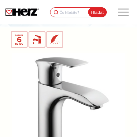
Search
for: