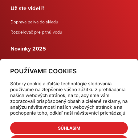
Už ste videli?
Doprava paliva do skladu
Rozdeľovač pre pitnú vodu
Novinky 2025
Schodiskové rozdeľovače
POUŽÍVAME COOKIES
Dynamické termostatické ventily
Súbory cookie a ďalšie technológie sledovania
používame na zlepšenie vášho zážitku z prehliadania
našich webových stránok, na to, aby sme vám
zobrazovali prispôsobený obsah a cielené reklamy, na
Domov
Produkty
analýzu návštevnosti našich webových stránok a na
pochopenie toho, odkiaľ naši návštevníci prichádzajú.
Aktuality
Odber šikovné tipy
Kalkulačky
Cenníky
SÚHLASÍM
Na stiahnutie
Referencie