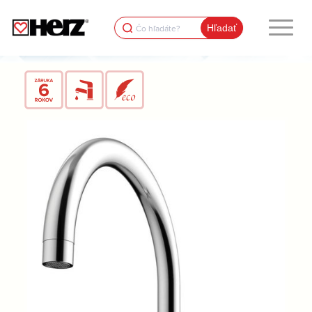
Search
for: