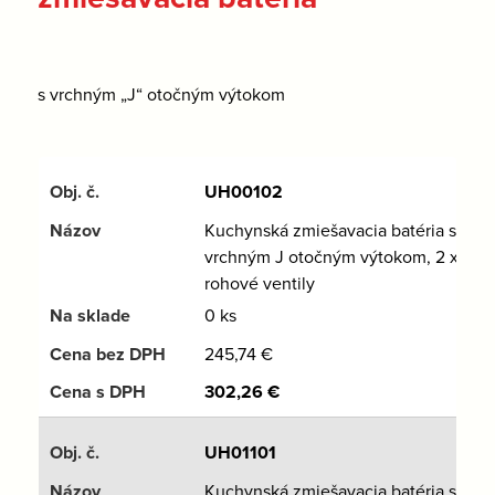
s vrchným „J“ otočným výtokom
UH00102
Kuchynská zmiešavacia batéria s
vrchným J otočným výtokom, 2 x
rohové ventily
0 ks
245,74
€
302,26
€
UH01101
Kuchynská zmiešavacia batéria s