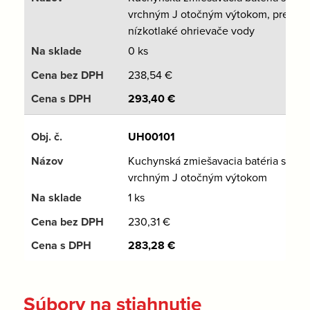
vrchným J otočným výtokom, pre
nízkotlaké ohrievače vody
0 ks
238,54
€
293,40
€
UH00101
Kuchynská zmiešavacia batéria s
vrchným J otočným výtokom
1 ks
230,31
€
283,28
€
Súbory na stiahnutie