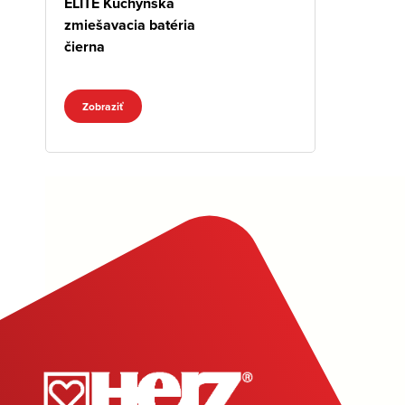
ELITE Kuchynská
zmiešavacia batéria
čierna
Zobraziť