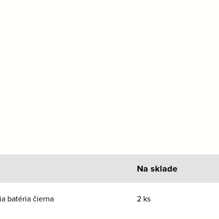
Na sklade
a batéria čierna
2 ks