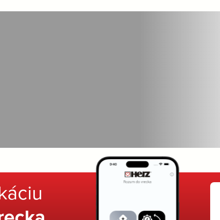
ikáciu
recka