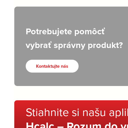
Potrebujete pomôcť
vybrať správny produkt?
Kontaktujte nás
Stiahnite si našu apl
Hcalc – Rozum do v