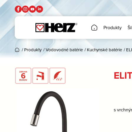
Produkty
Ši
/
Produkty
/
Vodovodné batérie
/
Kuchynské batérie
/
EL
ELI
s vrchný