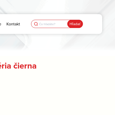
Search
e
Kontakt
for:
ria čierna