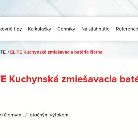
kovné tipy
Kalkulačky
Cenníky
Na stiahnutie
Referenci
ITE
/
ELITE Kuchynská zmiešavacia batéria čierna
TE Kuchynská zmiešavacia baté
m čiernym „J“ otočným výtokom