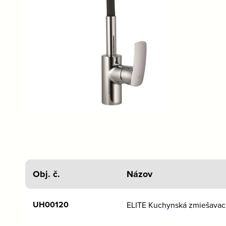
Obj. č.
Názov
UH00120
ELITE Kuchynská zmiešavaci