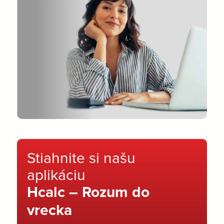
Stiahnite si našu
aplikáciu
Hcalc – Rozum do
vrecka