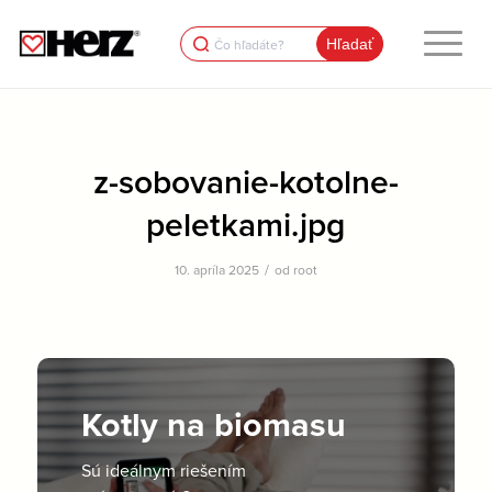
Search
for:
z-sobovanie-kotolne-
peletkami.jpg
/
10. apríla 2025
od
root
Kotly na biomasu
Sú ideálnym riešením