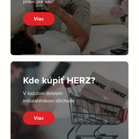
práve pre vás?
Viac
Kde kúpiť HERZ?
V každom dobrom
inštalatérskom obchode
Viac