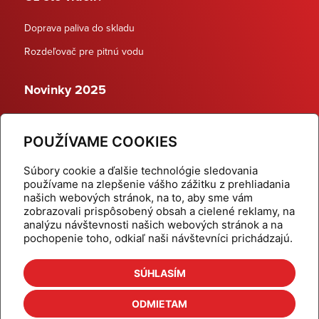
Doprava paliva do skladu
Rozdeľovač pre pitnú vodu
Novinky 2025
Schodiskové rozdeľovače
POUŽÍVAME COOKIES
Dynamické termostatické ventily
Súbory cookie a ďalšie technológie sledovania
používame na zlepšenie vášho zážitku z prehliadania
našich webových stránok, na to, aby sme vám
zobrazovali prispôsobený obsah a cielené reklamy, na
Domov
Produkty
analýzu návštevnosti našich webových stránok a na
pochopenie toho, odkiaľ naši návštevníci prichádzajú.
Aktuality
Odber šikovné tipy
Kalkulačky
Cenníky
SÚHLASÍM
Na stiahnutie
Referencie
ODMIETAM
O nás
Kontakt