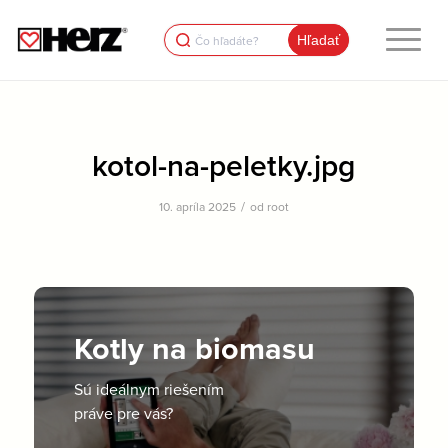
Search
for:
kotol-na-peletky.jpg
/
10. apríla 2025
od
root
Kotly na biomasu
Sú ideálnym riešením
práve pre vás?