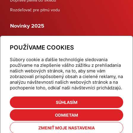
Rozdeľovač pre pitnú vodu
Novinky 2025
Schodiskové rozdeľovače
POUŽÍVAME COOKIES
Dynamické termostatické ventily
Súbory cookie a ďalšie technológie sledovania
používame na zlepšenie vášho zážitku z prehliadania
našich webových stránok, na to, aby sme vám
zobrazovali prispôsobený obsah a cielené reklamy, na
Domov
Produkty
analýzu návštevnosti našich webových stránok a na
pochopenie toho, odkiaľ naši návštevníci prichádzajú.
Aktuality
Odber šikovné tipy
Kalkulačky
Cenníky
SÚHLASÍM
Na stiahnutie
Referencie
ODMIETAM
O nás
Kontakt
ZMENIŤ MOJE NASTAVENIA
Nastavenie cookies