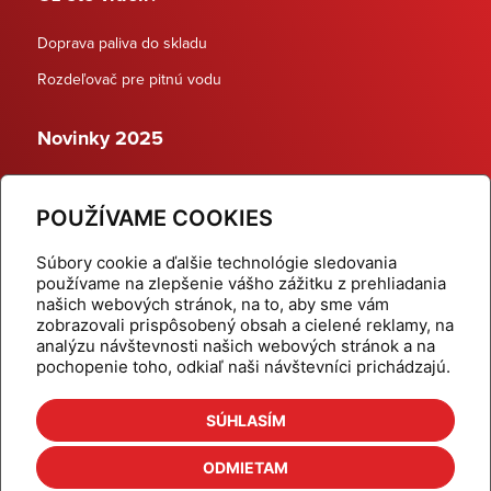
Doprava paliva do skladu
Rozdeľovač pre pitnú vodu
Novinky 2025
Schodiskové rozdeľovače
POUŽÍVAME COOKIES
Dynamické termostatické ventily
Súbory cookie a ďalšie technológie sledovania
používame na zlepšenie vášho zážitku z prehliadania
našich webových stránok, na to, aby sme vám
zobrazovali prispôsobený obsah a cielené reklamy, na
Domov
Produkty
analýzu návštevnosti našich webových stránok a na
pochopenie toho, odkiaľ naši návštevníci prichádzajú.
Aktuality
Odber šikovné tipy
Kalkulačky
Cenníky
SÚHLASÍM
Na stiahnutie
Referencie
ODMIETAM
O nás
Kontakt