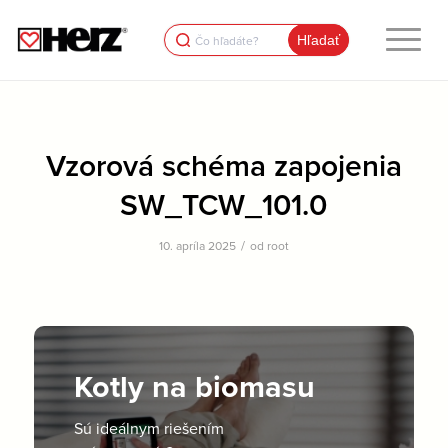
Search
for:
Vzorová schéma zapojenia
SW_TCW_101.0
/
10. apríla 2025
od
root
Kotly na biomasu
Sú ideálnym riešením