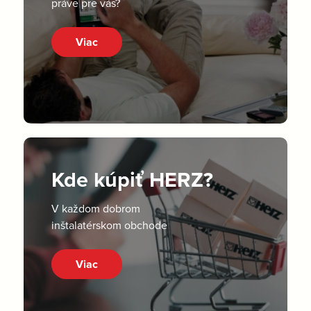
práve pre vás?
Viac
Kde kúpiť HERZ?
V každom dobrom
inštalatérskom obchode
Viac