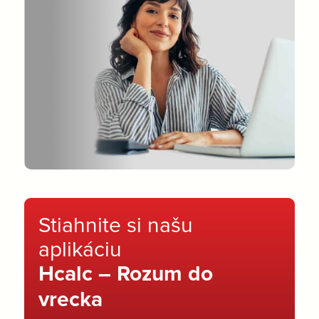
Stiahnite si našu
aplikáciu
Hcalc – Rozum do
vrecka