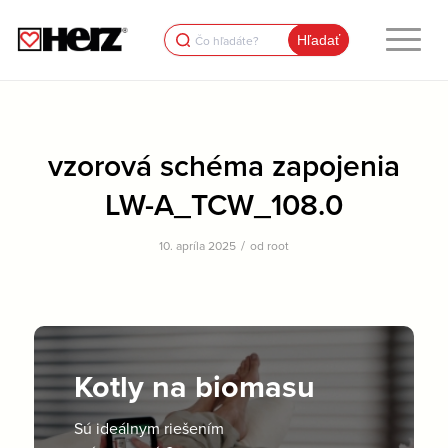
Search
for:
vzorová schéma zapojenia
LW-A_TCW_108.0
/
10. apríla 2025
od
root
Kotly na biomasu
Sú ideálnym riešením