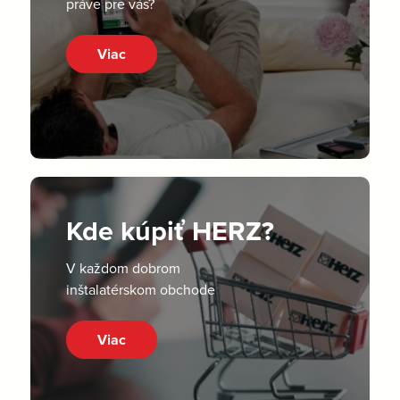
práve pre vás?
Viac
Kde kúpiť HERZ?
V každom dobrom
inštalatérskom obchode
Viac