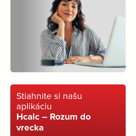
Stiahnite si našu
aplikáciu
Hcalc – Rozum do
vrecka