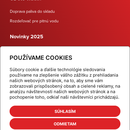
Doprava paliva do skladu
Rozdeľovač pre pitnú vodu
Novinky 2025
Schodiskové rozdeľovače
POUŽÍVAME COOKIES
Dynamické termostatické ventily
Súbory cookie a ďalšie technológie sledovania
používame na zlepšenie vášho zážitku z prehliadania
našich webových stránok, na to, aby sme vám
zobrazovali prispôsobený obsah a cielené reklamy, na
Domov
Produkty
analýzu návštevnosti našich webových stránok a na
pochopenie toho, odkiaľ naši návštevníci prichádzajú.
Aktuality
Odber šikovné tipy
Kalkulačky
Cenníky
SÚHLASÍM
Na stiahnutie
Referencie
ODMIETAM
O nás
Kontakt