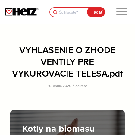
Search
for:
VYHLASENIE O ZHODE
VENTILY PRE
VYKUROVACIE TELESA.pdf
/
10. apríla 2025
od
root
Kotly na biomasu