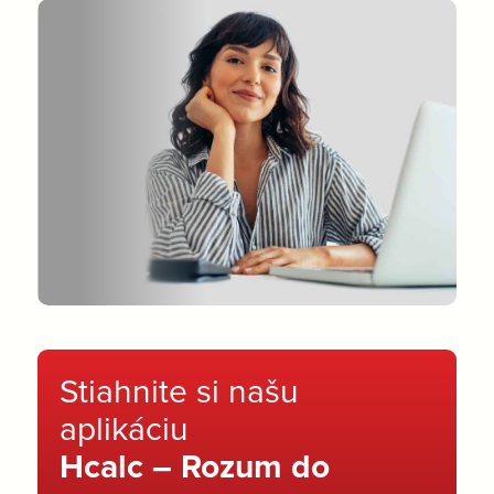
Stiahnite si našu
aplikáciu
Hcalc – Rozum do