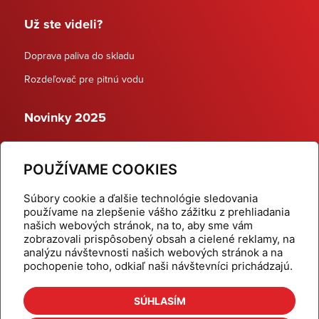
Už ste videli?
Doprava paliva do skladu
Rozdeľovač pre pitnú vodu
Novinky 2025
Schodiskové rozdeľovače
POUŽÍVAME COOKIES
Dynamické termostatické ventily
Súbory cookie a ďalšie technológie sledovania
používame na zlepšenie vášho zážitku z prehliadania
našich webových stránok, na to, aby sme vám
zobrazovali prispôsobený obsah a cielené reklamy, na
Domov
Produkty
analýzu návštevnosti našich webových stránok a na
pochopenie toho, odkiaľ naši návštevníci prichádzajú.
Aktuality
Odber šikovné tipy
Kalkulačky
Cenníky
SÚHLASÍM
Na stiahnutie
Referencie