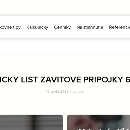
kovné tipy
Kalkulačky
Cenníky
Na stiahnutie
Referenci
CKY LIST ZAVITOVE PRIPOJKY 6
/
10. apríla 2025
od
root