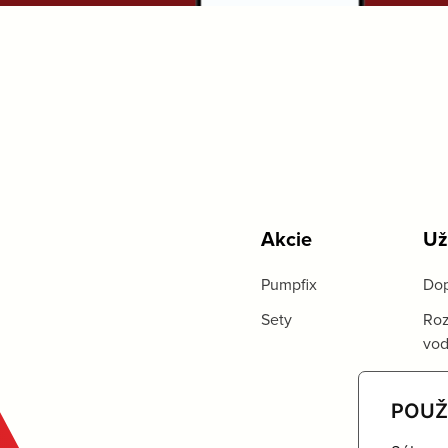
Akcie
Už
Pumpfix
Dop
Sety
Roz
vo
POUŽ