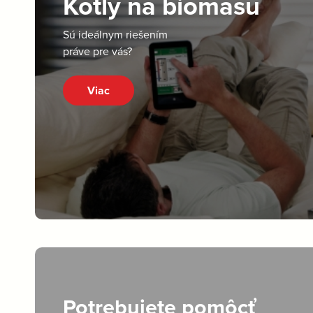
Kotly na biomasu
Sú ideálnym riešením
práve pre vás?
Viac
Potrebujete pomôcť