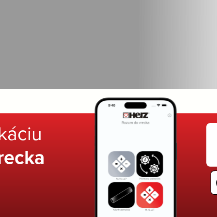
ikáciu
recka