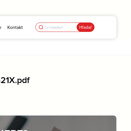
Search
e
Kontakt
for:
21X.pdf