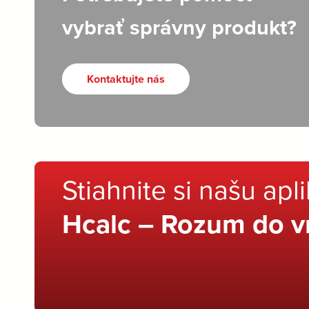
vybrať správny produkt?
Kontaktujte nás
Stiahnite si našu apl
Hcalc – Rozum do v