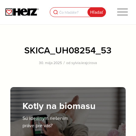
Search
for:
SKICA_UH08254_53
/
30. mája 2025
od
sylvia.krajcirova
Kotly na biomasu
Sú ideálnym riešením
práve pre vás?