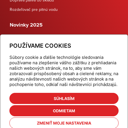
Rozdeľovač pre pitnú vodu
Novinky 2025
Schodiskové rozdeľovače
POUŽÍVAME COOKIES
Dynamické termostatické ventily
Súbory cookie a ďalšie technológie sledovania
používame na zlepšenie vášho zážitku z prehliadania
našich webových stránok, na to, aby sme vám
zobrazovali prispôsobený obsah a cielené reklamy, na
Domov
Produkty
analýzu návštevnosti našich webových stránok a na
pochopenie toho, odkiaľ naši návštevníci prichádzajú.
Aktuality
Odber šikovné tipy
Kalkulačky
Cenníky
SÚHLASÍM
Na stiahnutie
Referencie
ODMIETAM
O nás
Kontakt
ZMENIŤ MOJE NASTAVENIA
Nastavenie cookies