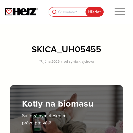
Search
for:
SKICA_UH05455
/
17. júna 2025
od
sylvia.krajcirova
Kotly na biomasu
Sú ideálnym riešením
práve pre vás?