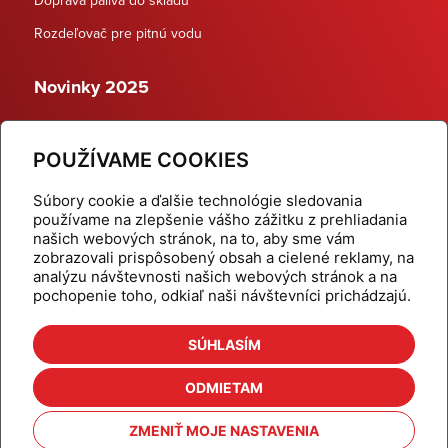
Rozdeľovač pre pitnú vodu
Novinky 2025
Schodiskové rozdeľovače
POUŽÍVAME COOKIES
Dynamické termostatické ventily
Súbory cookie a ďalšie technológie sledovania
používame na zlepšenie vášho zážitku z prehliadania
našich webových stránok, na to, aby sme vám
zobrazovali prispôsobený obsah a cielené reklamy, na
Domov
Produkty
analýzu návštevnosti našich webových stránok a na
pochopenie toho, odkiaľ naši návštevníci prichádzajú.
Aktuality
Odber šikovné tipy
Kalkulačky
Cenníky
SÚHLASÍM
Na stiahnutie
Referencie
ODMIETAM
O nás
Kontakt
ZMENIŤ MOJE NASTAVENIA
Nastavenie cookies