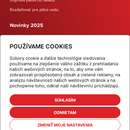
Rozdeľovač pre pitnú vodu
Novinky 2025
Schodiskové rozdeľovače
POUŽÍVAME COOKIES
Dynamické termostatické ventily
Súbory cookie a ďalšie technológie sledovania
používame na zlepšenie vášho zážitku z prehliadania
našich webových stránok, na to, aby sme vám
zobrazovali prispôsobený obsah a cielené reklamy, na
Domov
Produkty
analýzu návštevnosti našich webových stránok a na
pochopenie toho, odkiaľ naši návštevníci prichádzajú.
Aktuality
Odber šikovné tipy
Kalkulačky
Cenníky
SÚHLASÍM
Na stiahnutie
Referencie
ODMIETAM
O nás
Kontakt
ZMENIŤ MOJE NASTAVENIA
Nastavenie cookies