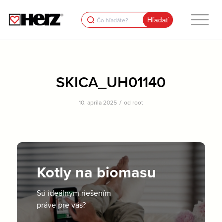
Search
for:
SKICA_UH01140
/
10. apríla 2025
od
root
Kotly na biomasu
Sú ideálnym riešením
práve pre vás?