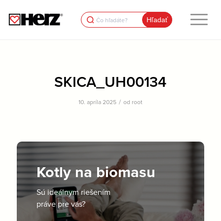
Search
for:
SKICA_UH00134
/
10. apríla 2025
od
root
Kotly na biomasu
Sú ideálnym riešením
práve pre vás?