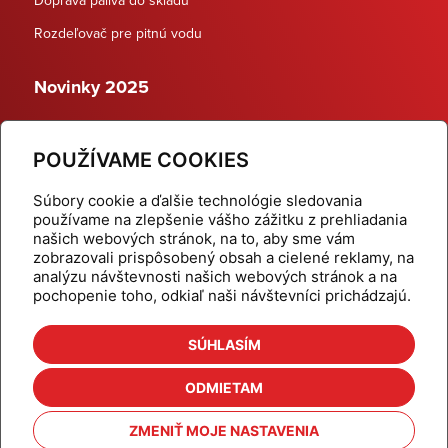
Rozdeľovač pre pitnú vodu
Novinky 2025
Schodiskové rozdeľovače
POUŽÍVAME COOKIES
Dynamické termostatické ventily
Súbory cookie a ďalšie technológie sledovania
používame na zlepšenie vášho zážitku z prehliadania
našich webových stránok, na to, aby sme vám
zobrazovali prispôsobený obsah a cielené reklamy, na
Domov
Produkty
analýzu návštevnosti našich webových stránok a na
pochopenie toho, odkiaľ naši návštevníci prichádzajú.
Aktuality
Odber šikovné tipy
Kalkulačky
Cenníky
SÚHLASÍM
Na stiahnutie
Referencie
ODMIETAM
O nás
Kontakt
ZMENIŤ MOJE NASTAVENIA
Nastavenie cookies