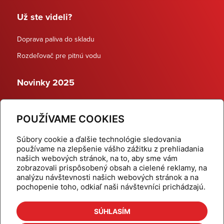
Už ste videli?
Doprava paliva do skladu
Rozdeľovač pre pitnú vodu
Novinky 2025
Schodiskové rozdeľovače
POUŽÍVAME COOKIES
Dynamické termostatické ventily
Súbory cookie a ďalšie technológie sledovania
používame na zlepšenie vášho zážitku z prehliadania
našich webových stránok, na to, aby sme vám
zobrazovali prispôsobený obsah a cielené reklamy, na
Domov
Produkty
analýzu návštevnosti našich webových stránok a na
pochopenie toho, odkiaľ naši návštevníci prichádzajú.
Aktuality
Odber šikovné tipy
Kalkulačky
Cenníky
SÚHLASÍM
Na stiahnutie
Referencie