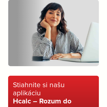
Stiahnite si našu
aplikáciu
Hcalc – Rozum do