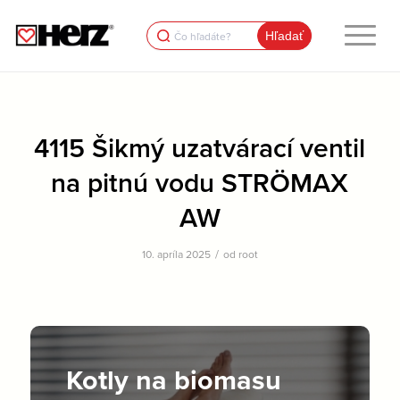
Search
for:
4115 Šikmý uzatvárací ventil
na pitnú vodu STRÖMAX
AW
/
10. apríla 2025
od
root
Kotly na biomasu