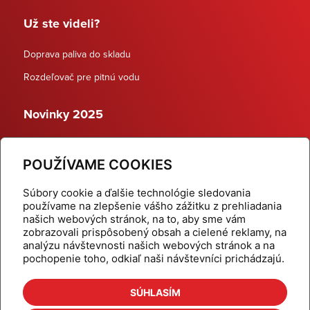
Už ste videli?
Doprava paliva do skladu
Rozdeľovač pre pitnú vodu
Novinky 2025
Schodiskové rozdeľovače
POUŽÍVAME COOKIES
Dynamické termostatické ventily
Súbory cookie a ďalšie technológie sledovania
používame na zlepšenie vášho zážitku z prehliadania
našich webových stránok, na to, aby sme vám
zobrazovali prispôsobený obsah a cielené reklamy, na
Domov
Produkty
analýzu návštevnosti našich webových stránok a na
pochopenie toho, odkiaľ naši návštevníci prichádzajú.
Aktuality
Odber šikovné tipy
Kalkulačky
Cenníky
SÚHLASÍM
Na stiahnutie
Referencie