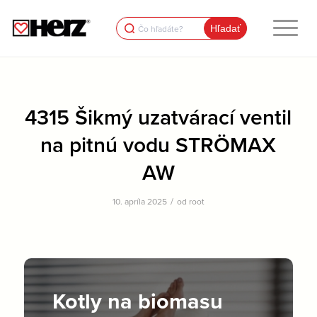
Search
for:
4315 Šikmý uzatvárací ventil
na pitnú vodu STRÖMAX
AW
/
10. apríla 2025
od
root
Kotly na biomasu