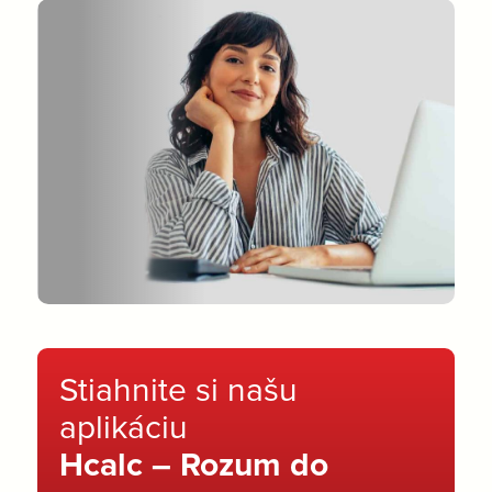
Stiahnite si našu
aplikáciu
Hcalc – Rozum do