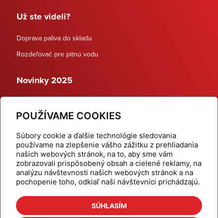
Už ste videli?
Doprava paliva do skladu
Rozdeľovač pre pitnú vodu
Novinky 2025
Schodiskové rozdeľovače
POUŽÍVAME COOKIES
Dynamické termostatické ventily
Súbory cookie a ďalšie technológie sledovania
používame na zlepšenie vášho zážitku z prehliadania
našich webových stránok, na to, aby sme vám
zobrazovali prispôsobený obsah a cielené reklamy, na
Domov
Produkty
analýzu návštevnosti našich webových stránok a na
pochopenie toho, odkiaľ naši návštevníci prichádzajú.
Aktuality
Odber šikovné tipy
Kalkulačky
Cenníky
SÚHLASÍM
Na stiahnutie
Referencie