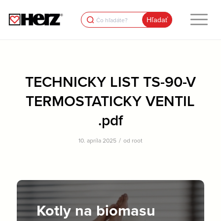
Search
for:
TECHNICKY LIST TS-90-V
TERMOSTATICKY VENTIL
.pdf
/
10. apríla 2025
od
root
Kotly na biomasu