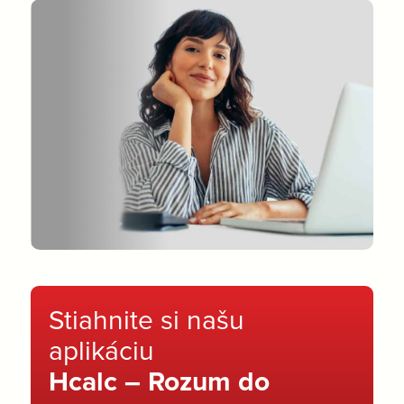
Stiahnite si našu
aplikáciu
Hcalc – Rozum do