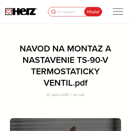
Search
for:
NAVOD NA MONTAZ A
NASTAVENIE TS-90-V
TERMOSTATICKY
VENTIL.pdf
/
10. apríla 2025
od
root