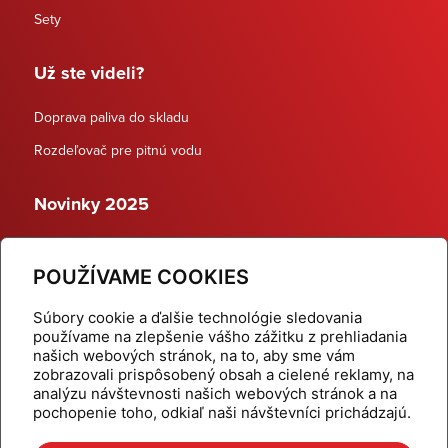
Sety
Už ste videli?
Doprava paliva do skladu
Rozdeľovač pre pitnú vodu
Novinky 2025
Schodiskové rozdeľovače
POUŽÍVAME COOKIES
Dynamické termostatické ventily
Súbory cookie a ďalšie technológie sledovania
používame na zlepšenie vášho zážitku z prehliadania
našich webových stránok, na to, aby sme vám
zobrazovali prispôsobený obsah a cielené reklamy, na
Domov
Produkty
analýzu návštevnosti našich webových stránok a na
pochopenie toho, odkiaľ naši návštevníci prichádzajú.
Aktuality
Odber šikovné tipy