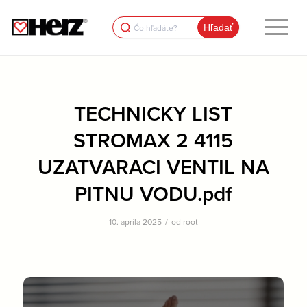
Search
for:
TECHNICKY LIST
STROMAX 2 4115
UZATVARACI VENTIL NA
PITNU VODU.pdf
/
10. apríla 2025
od
root