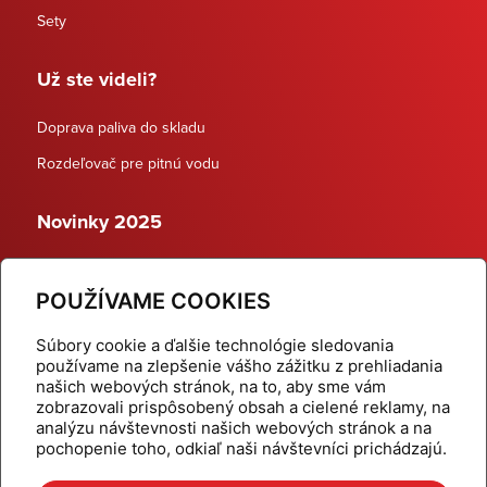
Sety
Už ste videli?
Doprava paliva do skladu
Rozdeľovač pre pitnú vodu
Novinky 2025
Schodiskové rozdeľovače
POUŽÍVAME COOKIES
Dynamické termostatické ventily
Súbory cookie a ďalšie technológie sledovania
používame na zlepšenie vášho zážitku z prehliadania
našich webových stránok, na to, aby sme vám
zobrazovali prispôsobený obsah a cielené reklamy, na
Domov
Produkty
analýzu návštevnosti našich webových stránok a na
pochopenie toho, odkiaľ naši návštevníci prichádzajú.
Aktuality
Odber šikovné tipy