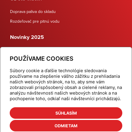
Doprava paliva do skladu
Rozdeľovač pre pitnú vodu
Novinky 2025
Schodiskové rozdeľovače
POUŽÍVAME COOKIES
Dynamické termostatické ventily
Súbory cookie a ďalšie technológie sledovania
používame na zlepšenie vášho zážitku z prehliadania
našich webových stránok, na to, aby sme vám
zobrazovali prispôsobený obsah a cielené reklamy, na
Domov
Produkty
analýzu návštevnosti našich webových stránok a na
pochopenie toho, odkiaľ naši návštevníci prichádzajú.
Aktuality
Odber šikovné tipy
Kalkulačky
Cenníky
SÚHLASÍM
Na stiahnutie
Referencie
ODMIETAM
O nás
Kontakt