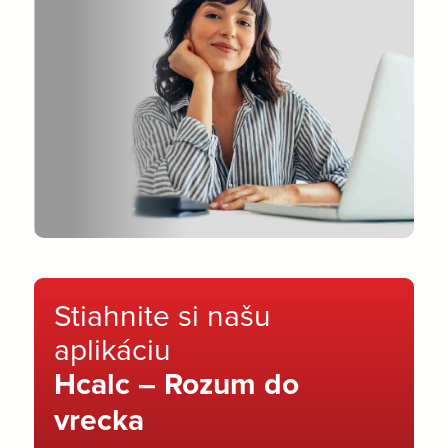
Stiahnite si našu
aplikáciu
Hcalc – Rozum do
vrecka