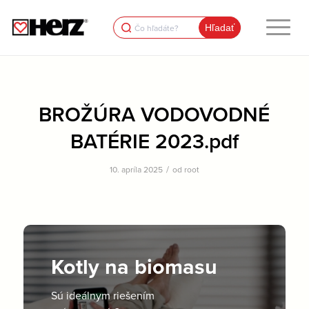
Search
for:
BROŽÚRA VODOVODNÉ
BATÉRIE 2023.pdf
/
10. apríla 2025
od
root
Kotly na biomasu
Sú ideálnym riešením