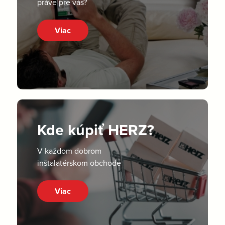
práve pre vás?
Viac
Kde kúpiť HERZ?
V každom dobrom
inštalatérskom obchode
Viac