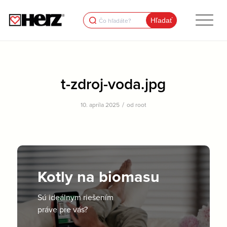
Search
for:
t-zdroj-voda.jpg
/
10. apríla 2025
od
root
Kotly na biomasu
Sú ideálnym riešením
práve pre vás?