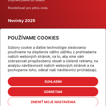
Rozdeľovač pre pitnú vodu
Novinky 2025
Schodiskové rozdeľovače
POUŽÍVAME COOKIES
Dynamické termostatické ventily
Súbory cookie a ďalšie technológie sledovania
používame na zlepšenie vášho zážitku z prehliadania
našich webových stránok, na to, aby sme vám
zobrazovali prispôsobený obsah a cielené reklamy, na
Domov
Produkty
analýzu návštevnosti našich webových stránok a na
pochopenie toho, odkiaľ naši návštevníci prichádzajú.
Aktuality
Odber šikovné tipy
Kalkulačky
Cenníky
SÚHLASÍM
Na stiahnutie
Referencie
ODMIETAM
O nás
Kontakt
ZMENIŤ MOJE NASTAVENIA
Nastavenie cookies