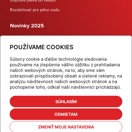
Rozdeľovač pre pitnú vodu
Novinky 2025
Schodiskové rozdeľovače
POUŽÍVAME COOKIES
Dynamické termostatické ventily
Súbory cookie a ďalšie technológie sledovania
používame na zlepšenie vášho zážitku z prehliadania
našich webových stránok, na to, aby sme vám
zobrazovali prispôsobený obsah a cielené reklamy, na
Domov
Produkty
analýzu návštevnosti našich webových stránok a na
pochopenie toho, odkiaľ naši návštevníci prichádzajú.
Aktuality
Odber šikovné tipy
Kalkulačky
Cenníky
SÚHLASÍM
Na stiahnutie
Referencie
ODMIETAM
O nás
Kontakt
ZMENIŤ MOJE NASTAVENIA
Nastavenie cookies