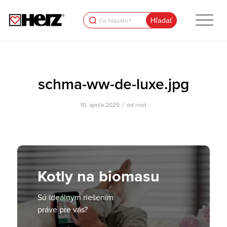
Search
for:
schma-ww-de-luxe.jpg
/
10. apríla 2025
od
root
Kotly na biomasu
Sú ideálnym riešením
práve pre vás?