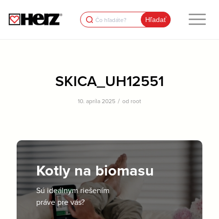
Search
for:
SKICA_UH12551
/
10. apríla 2025
od
root
Kotly na biomasu
Sú ideálnym riešením
práve pre vás?