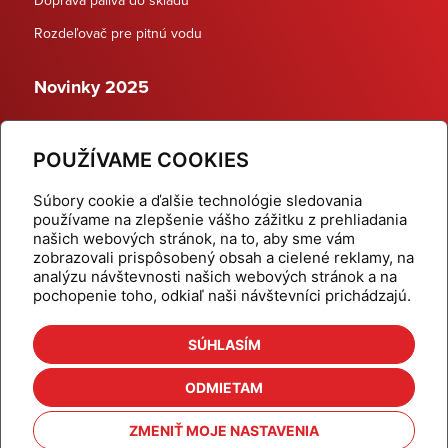
Rozdeľovač pre pitnú vodu
Novinky 2025
Schodiskové rozdeľovače
POUŽÍVAME COOKIES
Dynamické termostatické ventily
Súbory cookie a ďalšie technológie sledovania
používame na zlepšenie vášho zážitku z prehliadania
našich webových stránok, na to, aby sme vám
zobrazovali prispôsobený obsah a cielené reklamy, na
Domov
Produkty
analýzu návštevnosti našich webových stránok a na
pochopenie toho, odkiaľ naši návštevníci prichádzajú.
Aktuality
Odber šikovné tipy
Kalkulačky
Cenníky
SÚHLASÍM
Na stiahnutie
Referencie
ODMIETAM
O nás
Kontakt
ZMENIŤ MOJE NASTAVENIA
Nastavenie cookies