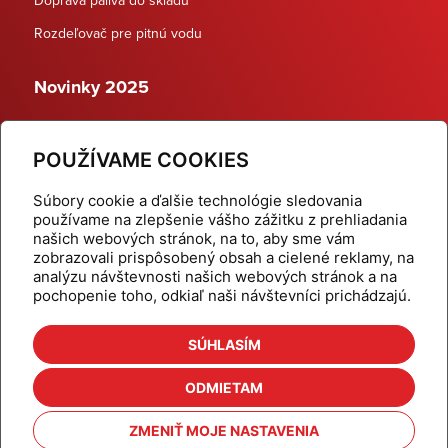
Rozdeľovač pre pitnú vodu
Novinky 2025
Schodiskové rozdeľovače
POUŽÍVAME COOKIES
Dynamické termostatické ventily
Súbory cookie a ďalšie technológie sledovania
používame na zlepšenie vášho zážitku z prehliadania
našich webových stránok, na to, aby sme vám
zobrazovali prispôsobený obsah a cielené reklamy, na
Domov
Produkty
analýzu návštevnosti našich webových stránok a na
pochopenie toho, odkiaľ naši návštevníci prichádzajú.
Aktuality
Odber šikovné tipy
Kalkulačky
Cenníky
SÚHLASÍM
Na stiahnutie
Referencie
ODMIETAM
O nás
Kontakt
ZMENIŤ MOJE NASTAVENIA
Nastavenie cookies