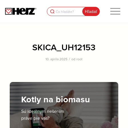
Search
for:
SKICA_UH12153
/
10. apríla 2025
od
root
Kotly na biomasu
Sú ideálnym riešením
práve pre vás?