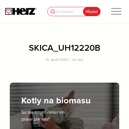
Search
for:
SKICA_UH12220B
/
10. apríla 2025
od
root
Kotly na biomasu
Sú ideálnym riešením
práve pre vás?