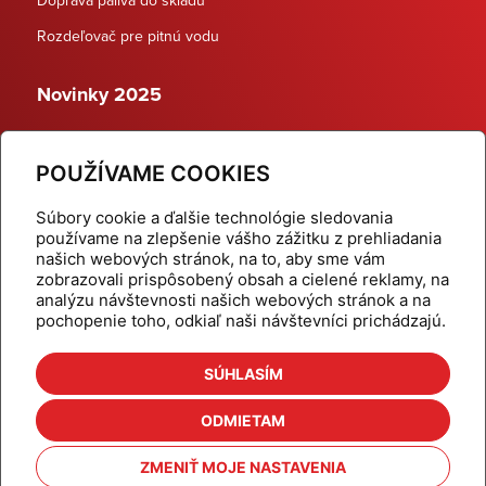
Rozdeľovač pre pitnú vodu
Novinky 2025
Schodiskové rozdeľovače
POUŽÍVAME COOKIES
Dynamické termostatické ventily
Súbory cookie a ďalšie technológie sledovania
používame na zlepšenie vášho zážitku z prehliadania
našich webových stránok, na to, aby sme vám
zobrazovali prispôsobený obsah a cielené reklamy, na
Domov
Produkty
analýzu návštevnosti našich webových stránok a na
pochopenie toho, odkiaľ naši návštevníci prichádzajú.
Aktuality
Odber šikovné tipy
Kalkulačky
Cenníky
SÚHLASÍM
Na stiahnutie
Referencie
ODMIETAM
O nás
Kontakt
ZMENIŤ MOJE NASTAVENIA
Nastavenie cookies