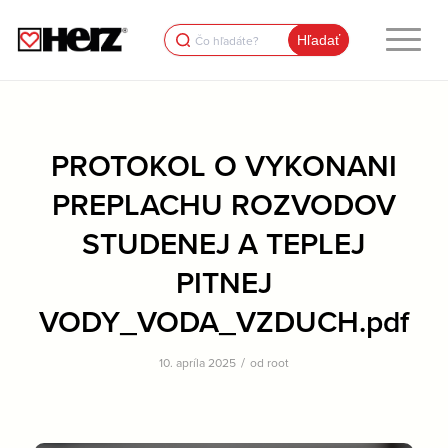
Search
for:
PROTOKOL O VYKONANI
PREPLACHU ROZVODOV
STUDENEJ A TEPLEJ
PITNEJ
VODY_VODA_VZDUCH.pdf
/
10. apríla 2025
od
root