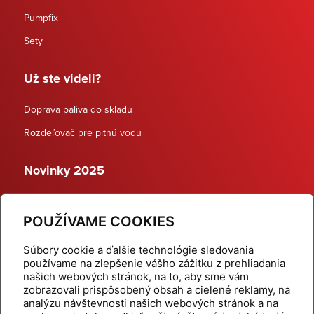
Pumpfix
Sety
Už ste videli?
Doprava paliva do skladu
Rozdeľovač pre pitnú vodu
Novinky 2025
Schodiskové rozdeľovače
POUŽÍVAME COOKIES
Dynamické termostatické ventily
Súbory cookie a ďalšie technológie sledovania
používame na zlepšenie vášho zážitku z prehliadania
našich webových stránok, na to, aby sme vám
zobrazovali prispôsobený obsah a cielené reklamy, na
Domov
Produkty
analýzu návštevnosti našich webových stránok a na