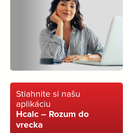
Stiahnite si našu
aplikáciu
Hcalc – Rozum do
vrecka