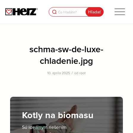
Search
for:
schma-sw-de-luxe-
chladenie.jpg
/
10. apríla 2025
od
root
Kotly na biomasu
Sú ideálnym riešením