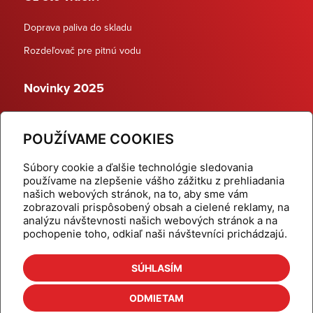
Doprava paliva do skladu
Rozdeľovač pre pitnú vodu
Novinky 2025
Schodiskové rozdeľovače
POUŽÍVAME COOKIES
Dynamické termostatické ventily
Súbory cookie a ďalšie technológie sledovania
používame na zlepšenie vášho zážitku z prehliadania
našich webových stránok, na to, aby sme vám
zobrazovali prispôsobený obsah a cielené reklamy, na
Domov
Produkty
analýzu návštevnosti našich webových stránok a na
pochopenie toho, odkiaľ naši návštevníci prichádzajú.
Aktuality
Odber šikovné tipy
Kalkulačky
Cenníky
SÚHLASÍM
Na stiahnutie
Referencie
ODMIETAM
O nás
Kontakt