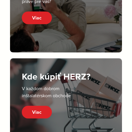
práve pre vás?
Viac
Kde kúpiť HERZ?
V každom dobrom
inštalatérskom obchode
Viac