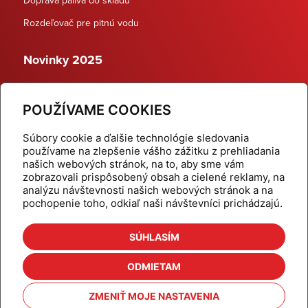
Rozdeľovač pre pitnú vodu
Novinky 2025
Schodiskové rozdeľovače
POUŽÍVAME COOKIES
Dynamické termostatické ventily
Súbory cookie a ďalšie technológie sledovania
používame na zlepšenie vášho zážitku z prehliadania
našich webových stránok, na to, aby sme vám
zobrazovali prispôsobený obsah a cielené reklamy, na
Domov
Produkty
analýzu návštevnosti našich webových stránok a na
pochopenie toho, odkiaľ naši návštevníci prichádzajú.
Aktuality
Odber šikovné tipy
Kalkulačky
Cenníky
SÚHLASÍM
Na stiahnutie
Referencie
ODMIETAM
O nás
Kontakt
ZMENIŤ MOJE NASTAVENIA
Nastavenie cookies