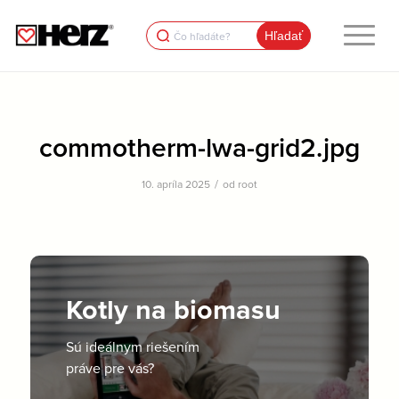
Search
for:
commotherm-lwa-grid2.jpg
/
10. apríla 2025
od
root
Kotly na biomasu
Sú ideálnym riešením
práve pre vás?